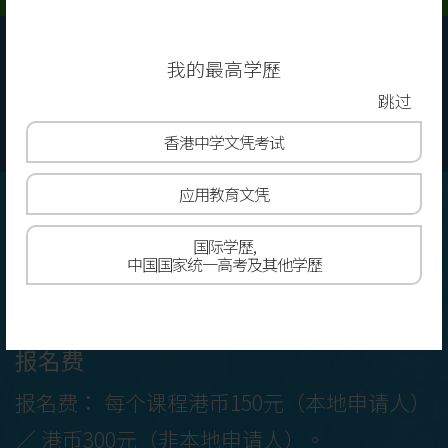
留位费及首期学费
我的最高学歷
缴费方法
跳过
奖学金
香港
中学文凭考试
资助
应用教育文凭
学费及报名费
国际学歷,
中国国家统一高考及其他学歷
学费 (2026至2027年度)
报名费
报名费： 每个课程港币150元（本地申请人）
／ 港币300元（非本地申请人）。