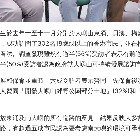
學生於去年十至十一月分別於大嶼山東涌、貝澳、梅
，成功訪問了302名18歲或以上的香港市民，並
看法。調查發現雖然有過半(56%)受訪者表示有聽
半(50%)受訪者認為政府就大嶼山可持續發展諮詢
展和保育並重時，六成受訪者表示贊同「先保育後發展
人贊同「開發大嶼山郊野公園部分土地」(32%)和
開放東涌及南大嶼的所有道路的意見，結果反映大多
道路，有超過五成市民認為要考慮南大嶼的環境可承