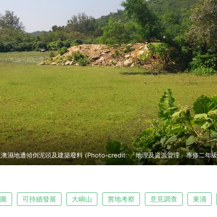
澳濕地遭傾倒泥頭及建築廢料 (Photo-credit: 「地理及資源管理」專修二年
藍圖
可持續發展
大嶼山
實地考察
意見調查
東涌