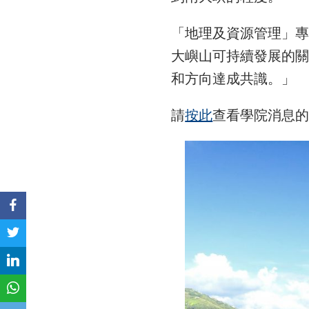
「地理及資源管理」
大嶼山可持續發展的
和方向達成共識。」
請
按此
查看學院消息