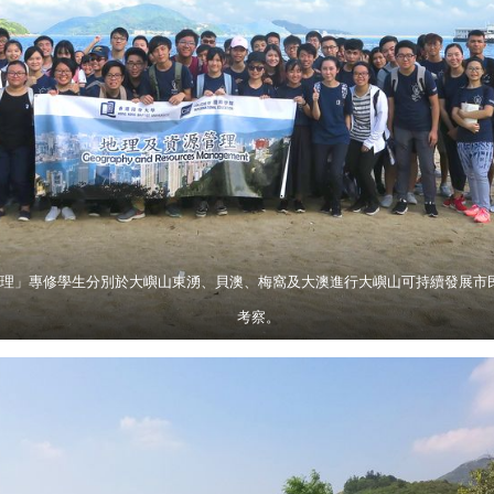
理」專修學生分別於大嶼山東湧、貝澳、梅窩及大澳進行大嶼山可持續發展市
考察。