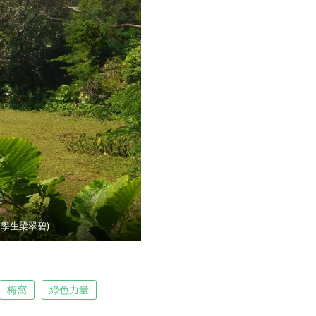
級學生梁翠碧)
梅窩
綠色力量