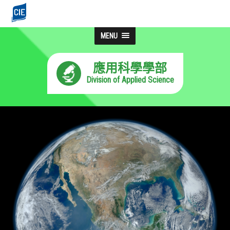
MENU
應用科學學部
Division of Applied Science