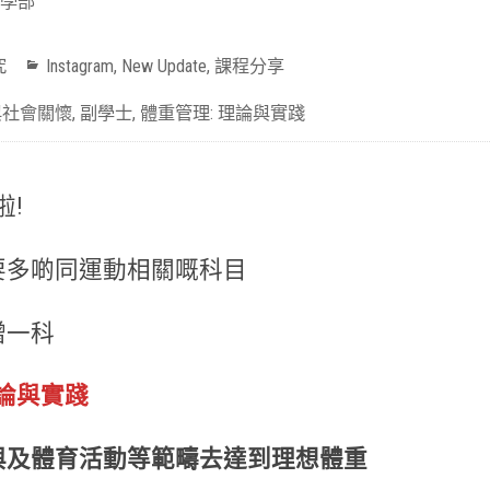
學部
究
Instagram
,
New Update
,
課程分享
與社會關懷
,
副學士
,
體重管理: 理論與實踐
啦!
要多啲同運動相關嘅科目
增一科
理論與實踐
與及體育活動等範疇去達到理想體重