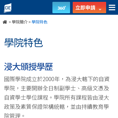
學
立即申請
院
>
學院簡介
>
學院特色
特
色
學院特色
-
學
浸大頒授學歷
院
國際學院成立於2000年，為浸大轄下的自資
簡
學院，主要開辦全日制副學士、高級文憑及
介
自資學士學位課程。學院所有課程皆由浸大
-
政策及素質保證架構統轄，並由持續教育學
院管理。