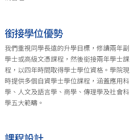
國
際
學
銜接學位優勢
院
我們重視同學長遠的升學目標，修讀兩年副
-
學士或高級文憑課程，然後銜接兩年學士課
香
程，以四年時間取得學士學位資格。學院現
港
時提供多個自資學士學位課程，涵蓋應用科
學、人文及語言學、商學、傳理學及社會科
浸
學五大範疇。
會
大
學
課程設計