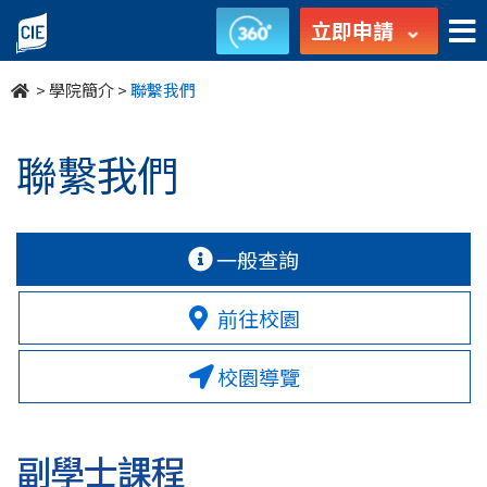
聯
立即申請
繫
>
學院簡介
>
聯繫我們
我
們
聯繫我們
-
學
一般查詢
院
前往校園
簡
校園導覽
介
-
副學士課程