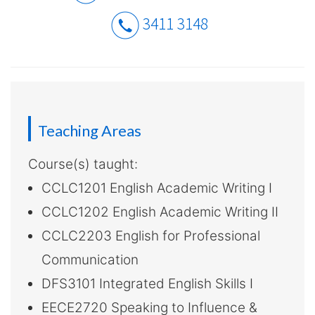
介
3411 3148
-
國
際
學
Teaching Areas
院
Course(s) taught:
-
CCLC1201 English Academic Writing I
香
CCLC1202 English Academic Writing II
CCLC2203 English for Professional
港
Communication
浸
DFS3101 Integrated English Skills I
會
EECE2720 Speaking to Influence &