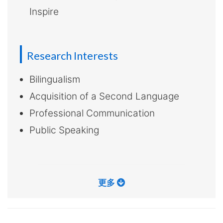
大
Inspire
學
Research Interests
Bilingualism
Acquisition of a Second Language
Professional Communication
Public Speaking
更多