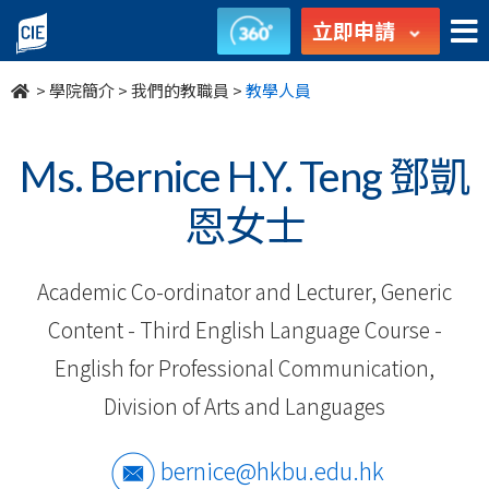
我
立即申請
們
>
學院簡介
>
我們的教職員
>
教學人員
的
教
Ms. Bernice H.Y. Teng 鄧凱
職
恩女士
員
Academic Co-ordinator and Lecturer, Generic
-
Content - Third English Language Course -
學
English for Professional Communication,
院
Division of Arts and Languages
簡
bernice@hkbu.edu.hk