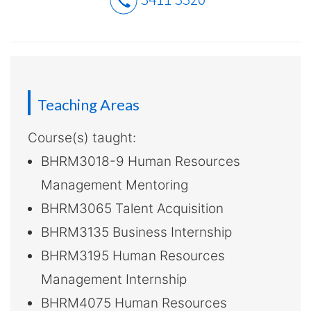
介
-
國
際
Teaching Areas
學
Course(s) taught:
院
BHRM3018-9 Human Resources
-
Management Mentoring
香
BHRM3065 Talent Acquisition
BHRM3135 Business Internship
港
BHRM3195 Human Resources
浸
Management Internship
會
BHRM4075 Human Resources