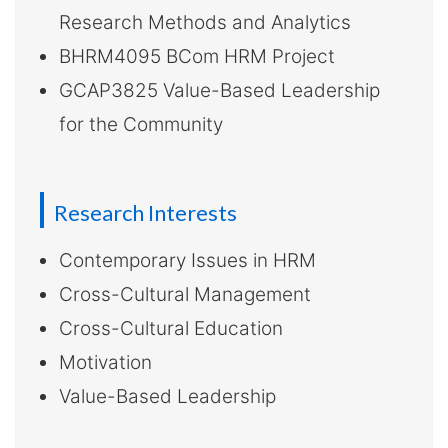
大
Research Methods and Analytics
BHRM4095 BCom HRM Project
學
GCAP3825 Value-Based Leadership
for the Community
Research Interests
Contemporary Issues in HRM
Cross-Cultural Management
Cross-Cultural Education
Motivation
Value-Based Leadership