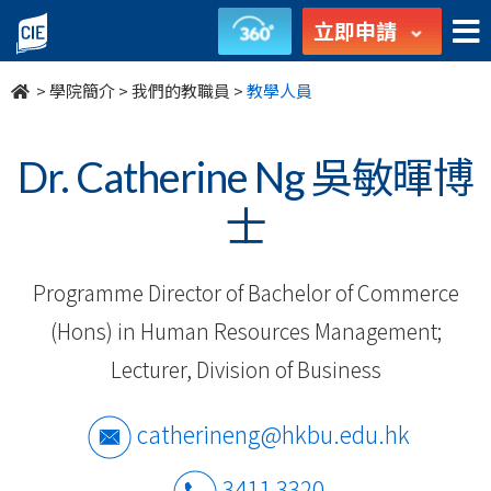
我
立即申請
們
>
學院簡介
>
我們的教職員
>
教學人員
的
教
Dr. Catherine Ng 吳敏暉博
職
士
員
Programme Director of Bachelor of Commerce
-
(Hons) in Human Resources Management;
學
Lecturer, Division of Business
院
catherineng@hkbu.edu.hk
簡
3411 3320