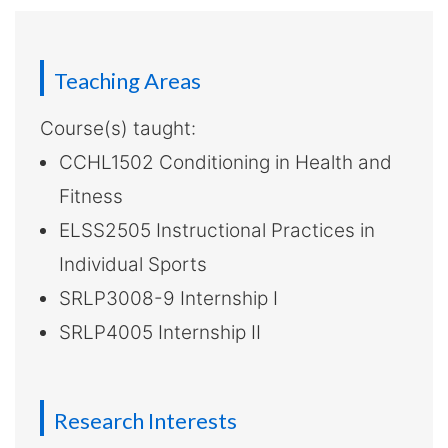
介
-
國
Teaching Areas
際
Course(s) taught:
CCHL1502 Conditioning in Health and
學
Fitness
院
ELSS2505 Instructional Practices in
-
Individual Sports
香
SRLP3008-9 Internship I
SRLP4005 Internship II
港
浸
Research Interests
會