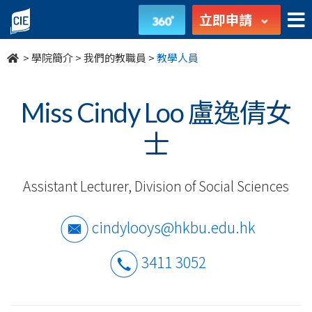
我
立即申請
們
>
學院簡介
>
我們的教職員
>
教學人員
的
教
Miss Cindy Loo 盧逸倩女
職
士
員
Assistant Lecturer, Division of Social Sciences
-
學
cindylooys@hkbu.edu.hk
院
3411 3052
簡