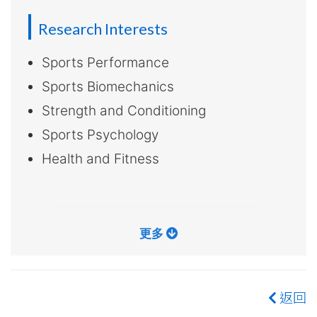
大
Research Interests
學
Sports Performance
Sports Biomechanics
Strength and Conditioning
Sports Psychology
Health and Fitness
更多
返回