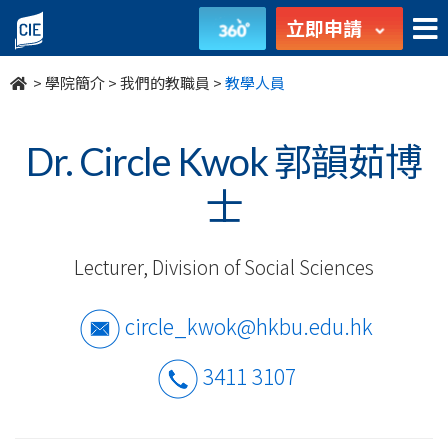
我
立即申請
們
>
學院簡介
>
我們的教職員
>
教學人員
的
教
Dr. Circle Kwok 郭韻茹博
職
士
員
Lecturer, Division of Social Sciences
-
學
circle_kwok@hkbu.edu.hk
院
3411 3107
簡