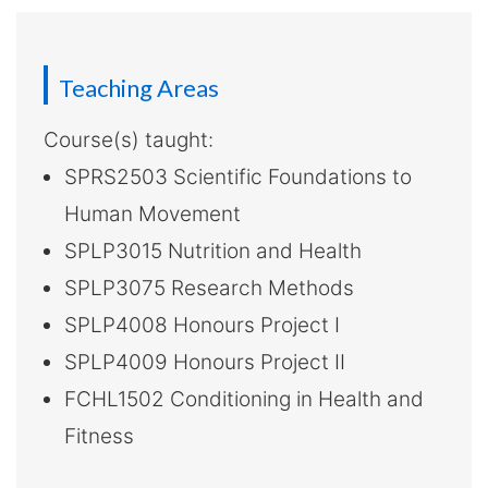
介
-
國
Teaching Areas
際
Course(s) taught:
SPRS2503 Scientific Foundations to
學
Human Movement
院
SPLP3015 Nutrition and Health
-
SPLP3075 Research Methods
香
SPLP4008 Honours Project I
SPLP4009 Honours Project II
港
FCHL1502 Conditioning in Health and
浸
Fitness
會