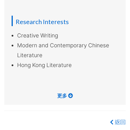
大
學
Research Interests
Creative Writing
Modern and Contemporary Chinese
Literature
Hong Kong Literature
更多
返回