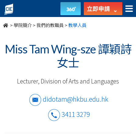
我
立即申請
們
>
學院簡介
>
我們的教職員
>
教學人員
的
教
Miss Tam Wing-sze 譚穎詩
職
女士
員
Lecturer, Division of Arts and Languages
-
學
didotam@hkbu.edu.hk
院
3411 3279
簡