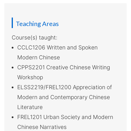
介
-
國
Teaching Areas
際
Course(s) taught:
CCLC1206 Written and Spoken
學
Modern Chinese
院
CPPS2201 Creative Chinese Writing
-
Workshop
香
ELSS2219/FREL1200 Appreciation of
Modern and Contemporary Chinese
港
Literature
浸
FREL1201 Urban Society and Modern
會
Chinese Narratives