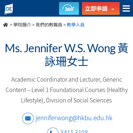
我
立即申請
們
>
學院簡介
>
我們的教職員
>
教學人員
的
教
Ms. Jennifer W.S. Wong 黃
職
詠珊女士
員
Academic Coordinator and Lecturer, Generic
-
Content – Level 1 Foundational Courses (Healthy
學
Lifestyle), Division of Social Sciences
院
jenniferwong@hkbu.edu.hk
簡
3411 3108