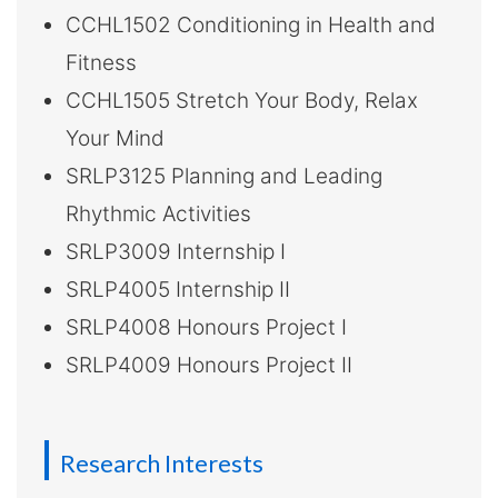
大
CCHL1502 Conditioning in Health and
Fitness
學
CCHL1505 Stretch Your Body, Relax
Your Mind
SRLP3125 Planning and Leading
Rhythmic Activities
SRLP3009 Internship I
SRLP4005 Internship II
SRLP4008 Honours Project I
SRLP4009 Honours Project II
Research Interests