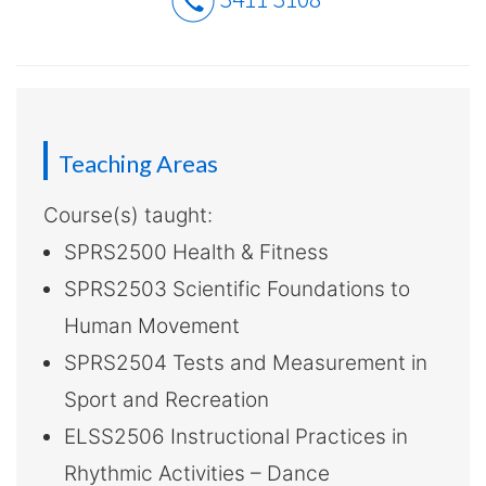
介
-
國
際
Teaching Areas
學
Course(s) taught:
院
SPRS2500 Health & Fitness
-
SPRS2503 Scientific Foundations to
香
Human Movement
SPRS2504 Tests and Measurement in
港
Sport and Recreation
浸
ELSS2506 Instructional Practices in
會
Rhythmic Activities – Dance