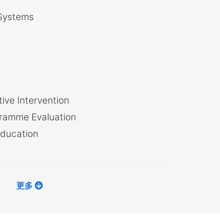
Systems
ive Intervention
gramme Evaluation
Education
更多