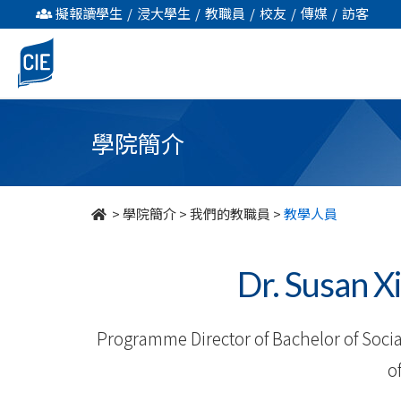
我
擬報讀學生
/
浸大學生
/
教職員
/
校友
/
傳媒
/
訪客
們
的
教
學院簡介
職
員
>
學院簡介
>
我們的教職員
>
教學人員
-
Dr. Susan
學
院
Programme Director of Bachelor of Social
簡
o