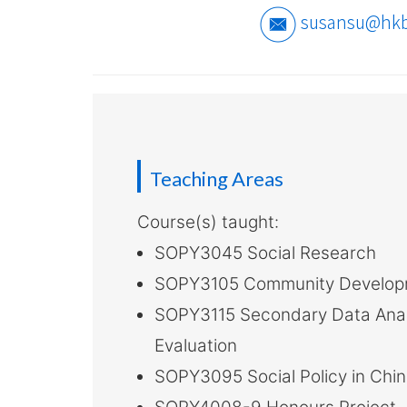
介
susansu@hkb
-
國
際
學
Teaching Areas
院
Course(s) taught:
-
SOPY3045 Social Research
香
SOPY3105 Community Developm
港
SOPY3115 Secondary Data Ana
浸
Evaluation
SOPY3095 Social Policy in Chin
會