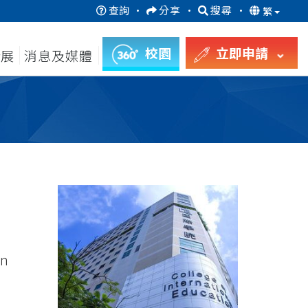
查詢
·
分享
·
搜尋
·
繁
校園
立即申請
發展
消息及媒體
on