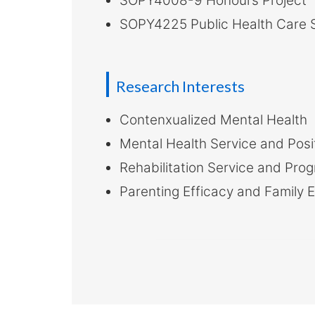
SOPY4008-9 Honours Project
大
SOPY4225 Public Health Care 
學
Research Interests
Contenxualized Mental Health
Mental Health Service and Posit
Rehabilitation Service and Pro
Parenting Efficacy and Family 