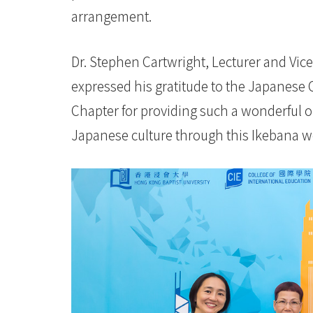
院
arrangement.
-
香
Dr. Stephen Cartwright, Lecturer and Vic
expressed his gratitude to the Japanese
港
Chapter for providing such a wonderful o
浸
Japanese culture through this Ikebana 
會
大
學