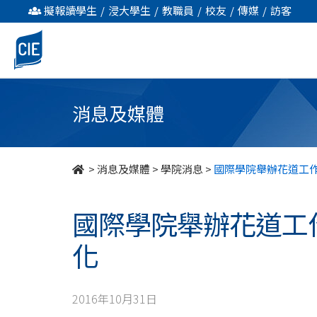
國
擬報讀學生
/
浸大學生
/
教職員
/
校友
/
傳媒
/
訪客
際
學
院
消息及媒體
舉
辦
>
消息及媒體
>
學院消息
>
國際學院舉辦花道工作
花
國際學院舉辦花道工
道
化
工
作
2016年10月31日