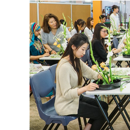
坊
讓
同
學
學
習
日
本
傳
統
文