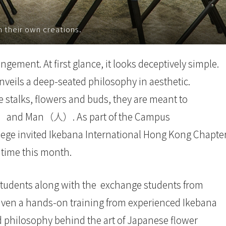
n their own creations.
ngement. At first glance, it looks deceptively simple.
nveils a deep-seated philosophy in aesthetic.
 stalks, flowers and buds, they are meant to
）and Man（人）. As part of the Campus
lege invited Ikebana International Hong Kong Chapte
 time this month.
IE students along with the exchange students from
iven a hands-on training from experienced Ikebana
d philosophy behind the art of Japanese flower