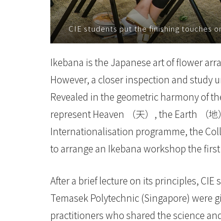
化
CIE students put the finishing touches o
-
學
Ikebana is the Japanese art of flower arra
院
However, a closer inspection and study u
消
Revealed in the geometric harmony of the
represent Heaven （天）, the Earth （地
息
Internationalisation programme, the Col
-
to arrange an Ikebana workshop the first
國
際
After a brief lecture on its principles, C
Temasek Polytechnic (Singapore) were g
學
practitioners who shared the science an