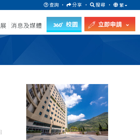
查詢
·
分享
·
搜尋
·
繁
校園
立即申請
發展
消息及媒體
回