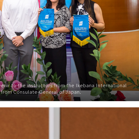
nir to the instructors from the Ikebana International
 from Consulate-General of Japan.