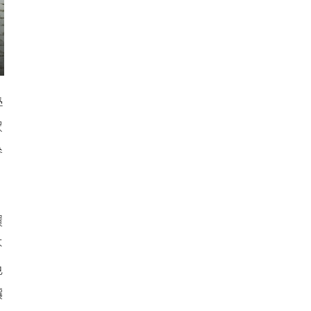
學
眾
參
環
不
色
讓