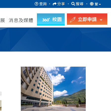
查詢
·
分享
·
搜尋
·
繁
校園
立即申請
發展
消息及媒體
回