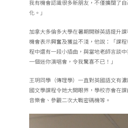
會
我有機會認識很多新朋友，不僅擴闊了自
大
化。」
學
加拿大多倫多大學在暑期開辦英語提升課
機會表示興奮及獲益不淺，他說：「課程
程中還有一段小插曲，與當地老師言談中
一個迷你演唱會，令我驚喜不已！」
王玥同學（傳理學）一直對英國語文有濃
國文學課程令她大開眼界，學校亦會在課
音樂會、參觀二次大戰密碼機等。