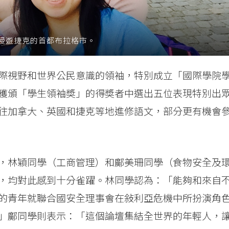
漫遊捷克的首都布拉格市。
際視野和世界公民意識的領袖，特別成立「國際學院
獲頒「學生領袖奬」的得奬者中選出五位表現特別出
往加拿大、英國和捷克等地進修語文，部分更有機會
，林穎同學（工商管理）和鄺美珊同學（食物安全及
，均對此感到十分雀躍。林同學認為：「能夠和來自
的青年就聯合國安全理事會在敍利亞危機中所扮演角
」鄺同學則表示：「這個論壇集結全世界的年輕人，