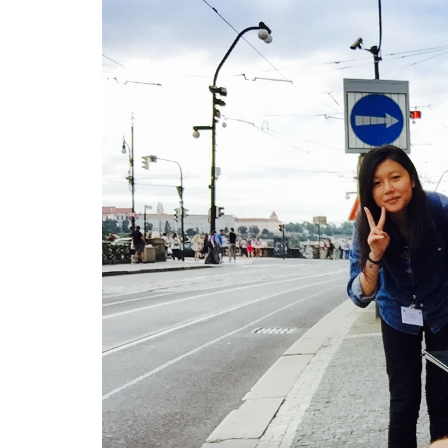
體
驗
資
助
計
畫
2016
-
學
院
消