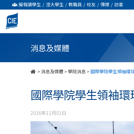
國
擬報讀學生
/
浸大學生
/
教職員
/
校友
/
傳媒
/
訪客
際
學
院
消息及媒體
學
生
>
消息及媒體
>
學院消息
>
國際學院學生領袖環球
領
國際學院學生領袖環球
袖
環
2016年11月01日
球