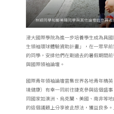
息
-
林穎同學和鄺美珊同學與其他論壇的參與者
國
浸大國際學院為進一步培養學生成為具國
際
生領袖環球體驗資助計畫」，在一眾早前
學
的同學，安排他們在剛過去的暑假期間前
院
與國際領袖論壇。
-
國際青年領袖論壇雲集世界各地青年精英
香
境健康）有幸一同前往捷克參與這個盛事
港
同國家如澳洲、烏克蘭、美國、南非等地
浸
的這個議題上分享彼此想法，獲益良多。