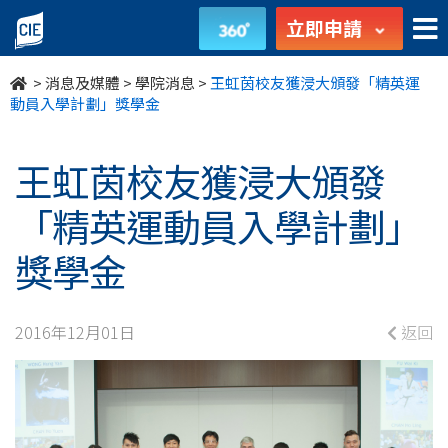
王
立即申請
虹
>
消息及媒體
>
學院消息
>
王虹茵校友獲浸大頒發「精英運
茵
動員入學計劃」獎學金
校
王虹茵校友獲浸大頒發
友
「精英運動員入學計劃」
獲
獎學金
浸
大
2016年12月01日
返回
頒
發