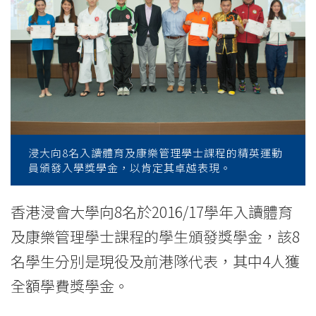
「精
英
運
動
員
入
浸大向8名入讀體育及康樂管理學士課程的精英運動
員頒發入學獎學金，以肯定其卓越表現。
學
計
香港浸會大學向8名於2016/17學年入讀體育
及康樂管理學士課程的學生頒發獎學金，該8
劃」
名學生分別是現役及前港隊代表，其中4人獲
獎
全額學費獎學金。
學