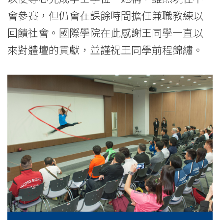
院
會參賽，但仍會在課餘時間擔任兼職教練以
-
回饋社會。國際學院在此感謝王同學一直以
香
來對體壇的貢獻，並謹祝王同學前程錦繡。
港
浸
會
大
學