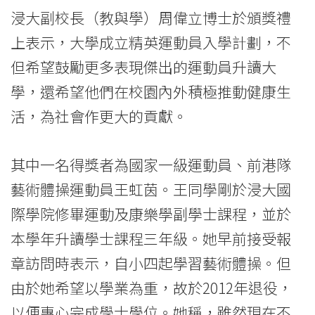
金
浸大副校長（教與學）周偉立博士於頒獎禮
上表示，大學成立精英運動員入學計劃，不
-
但希望鼓勵更多表現傑出的運動員升讀大
學
學，還希望他們在校園內外積極推動健康生
院
活，為社會作更大的貢獻。
消
其中一名得獎者為國家一級運動員、前港隊
息
藝術體操運動員王虹茵。王同學剛於浸大國
-
際學院修畢運動及康樂學副學士課程，並於
國
本學年升讀學士課程三年級。她早前接受報
際
章訪問時表示，自小四起學習藝術體操。但
學
由於她希望以學業為重，故於2012年退役，
以便專心完成學士學位。她稱，雖然現在不