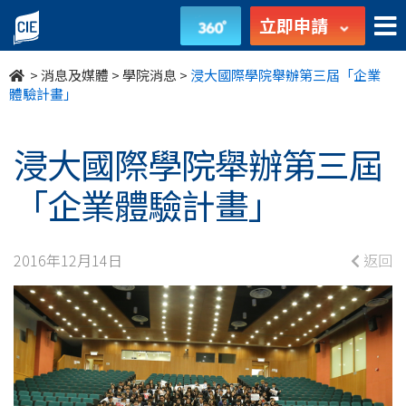
浸
立即申請
大
>
消息及媒體
>
學院消息
>
浸大國際學院舉辦第三屆「企業
國
體驗計畫」
際
浸大國際學院舉辦第三屆
學
「企業體驗計畫」
院
舉
2016年12月14日
返回
辦
第
三