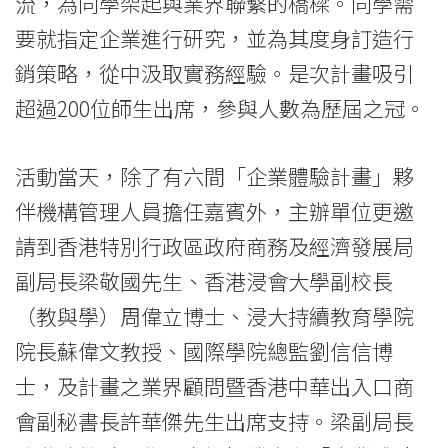
流，為同學架起與業界聯繫的橋樑。同學需
息
要就指定企業進行研究，並為其度身訂造行
-
銷策略，從中汲取實務經驗。是次計畫吸引
國
超過200位師生出席，參與人數為歷屆之冠。
際
活動當天，除了有六間「企業體驗計畫」夥
學
伴機構管理人員擔任嘉賓外，主辦單位更邀
院
請到香港特別行政區政府商務及經濟發展局
-
副局長梁敬國先生、香港浸會大學副校長
（教與學）周偉立博士、浸大持續教育學院
香
院長蘇偉文教授、國際學院總監劉信信博
港
士，及計畫之業界顧問暨香港中華出入口商
浸
會副秘書長許華傑先生出席支持。梁副局長