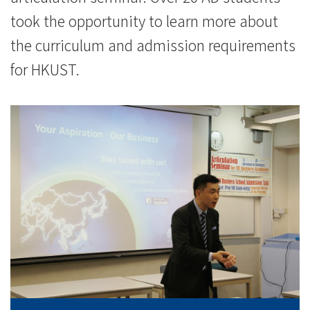
國
took the opportunity to learn more about
際
the curriculum and admission requirements
for HKUST.
學
院
-
香
港
浸
會
大