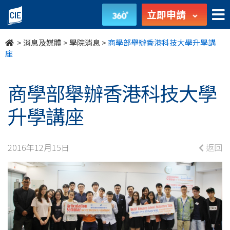
商
立即申請
學
>
消息及媒體
>
學院消息
>
商學部舉辦香港科技大學升學講
部
座
舉
商學部舉辦香港科技大學
辦
升學講座
香
港
2016年12月15日
返回
科
技
大