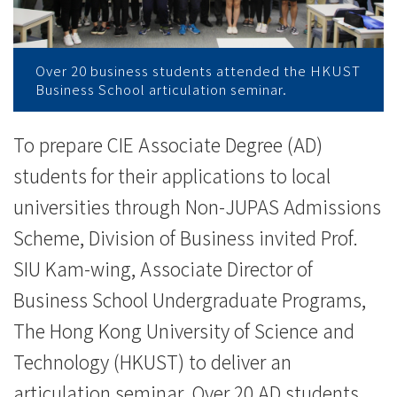
學
升
學
Over 20 business students attended the HKUST
Business School articulation seminar.
講
To prepare CIE Associate Degree (AD)
座
students for their applications to local
-
universities through Non-JUPAS Admissions
學
Scheme, Division of Business invited Prof.
院
SIU Kam-wing, Associate Director of
Business School Undergraduate Programs,
消
The Hong Kong University of Science and
息
Technology (HKUST) to deliver an
-
articulation seminar. Over 20 AD students