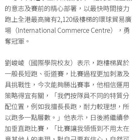
奪
的意志及賽前的精心部署，以最快時間接力
跑上全港最高擁有2,120級樓梯的環球貿易廣
冠
場（International Commerce Centre），勇
-
奪冠軍。
學
院
劉峻崚（國際學院校友）表示，跑樓梯異於
一般長短跑、街道賽，比賽過程更加刺激及
消
具挑戰性，今次能夠勝出賽事，他相信運用
息
策略得宜有關，「我們按隊員不同的特質分
-
配位置，例如我擅長長跑，耐力較理想，所
國
以跑多一點層數。」他表示，日後將繼續參
際
加垂直跑比賽，「比賽讓我領悟到不用太在
意其他人的表現，對自己要有信心，自然可