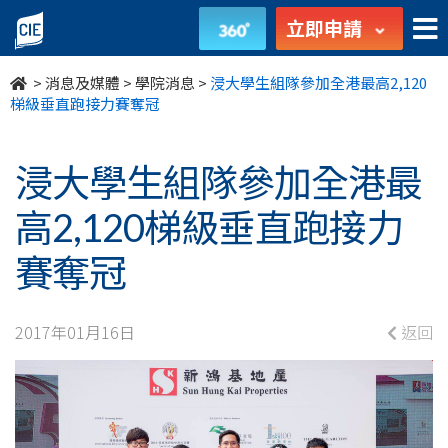
浸
立即申請
大
>
消息及媒體
>
學院消息
>
浸大學生組隊參加全港最高2,120
學
梯級垂直跑接力賽奪冠
生
浸大學生組隊參加全港最
組
高2,120梯級垂直跑接力
隊
賽奪冠
參
加
2017年01月16日
返回
全
港