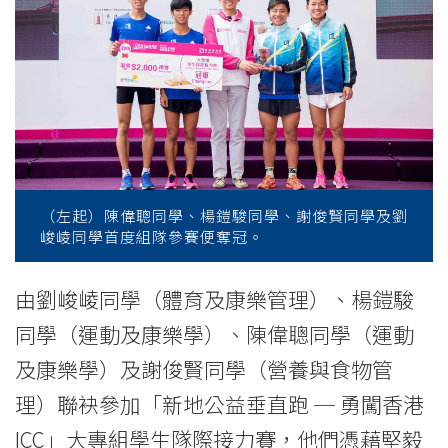
最
高
2,120
梯
級
垂
（左起）陳偉聰同學、楊鎧駿同學、謝俊賢同學及劉
峻崚同學首度組隊參賽便奪冠。
直
跑
由劉峻崚同學（體育及康樂管理）、楊鎧駿
同學（運動及康樂學）、陳偉聰同學（運動
接
及康樂學）及謝俊賢同學（營養與食物管
力
理）聯袂參加「新地公益垂直跑 ─ 勇闖香港
賽
ICC」大專組學生隊際接力賽，他們憑藉堅毅