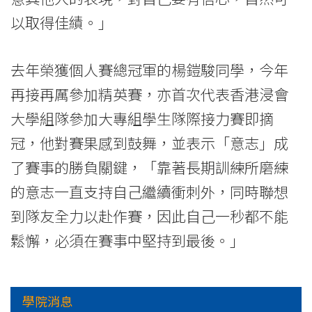
學
以取得佳績。」
院
-
去年榮獲個人賽總冠軍的楊鎧駿同學，今年
香
再接再厲參加精英賽，亦首次代表香港浸會
大學組隊參加大專組學生隊際接力賽即摘
港
冠，他對賽果感到鼓舞，並表示「意志」成
浸
了賽事的勝負關鍵，「靠著長期訓練所磨練
會
的意志一直支持自己繼續衝刺外，同時聯想
大
到隊友全力以赴作賽，因此自己一秒都不能
鬆懈，必須在賽事中堅持到最後。」
學
學院消息