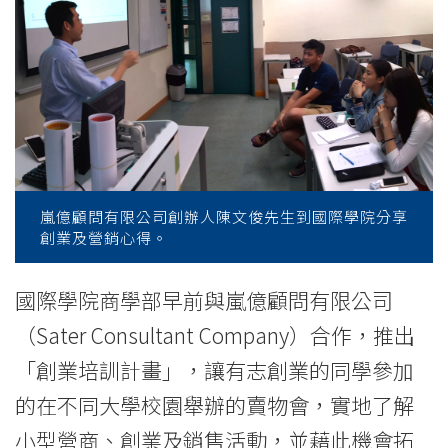
與
校
園
賣
物
會
嵐億顧問有限公司創辦人陳文俊先生到國際學院分享
創業及營銷心得。
營
商
國際學院商學部早前與嵐億顧問有限公司
（Sater Consultant Company）合作，推出
活
「創業培訓計畫」，讓有志創業的同學參加
動
的在不同大學校園舉辦的賣物會，實地了解
爭
小型營商、創業及銷售活動，並藉此機會拓