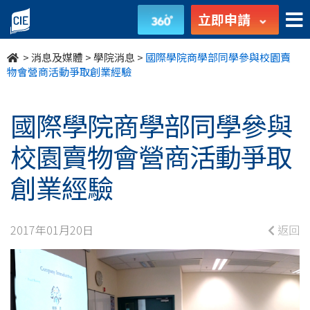
國
立即申請
際
>
消息及媒體
>
學院消息
>
國際學院商學部同學參與校園賣
學
物會營商活動爭取創業經驗
院
國際學院商學部同學參與
商
校園賣物會營商活動爭取
學
創業經驗
部
同
2017年01月20日
返回
學
參