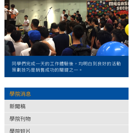
-
國
際
學
院
-
同學們完成一天的工作體驗後，均明白到良好的活動
策劃技巧是銷售成功的關鍵之一。
香
港
學院消息
浸
新聞稿
會
學院刊物
大
學院短片