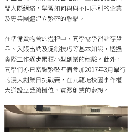
取
闊人際網絡，學習如何與與不同界別的企業
及專業團體建立緊密的聯繫。
創
業
在準備賣物會的過程中，同學需學習點存貨
經
品、入賬出納及促銷技巧等基本知識，透過
驗
實際工作逐步累積小型創業的經驗。此外，
-
同學們亦已密鑼緊鼓準備參加2017年3月舉行
的浸大創業日挑戰賽，在九龍塘校園李作權
學
大道設立營銷攤位，實踐創業的夢想。
院
消
息