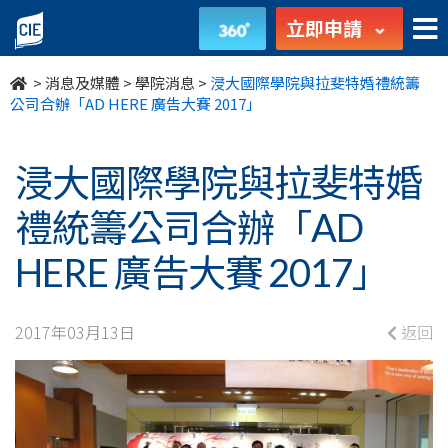
浸
立即申請
大
>
消息及媒體
>
學院消息
>
浸大國際學院與拉斐特婚禮統籌
國
公司合辦「AD HERE 廣告大賽 2017」
際
浸大國際學院與拉斐特婚
學
禮統籌公司合辦「AD
院
HERE 廣告大賽 2017」
與
拉
2017年03月13日
返回
斐
特