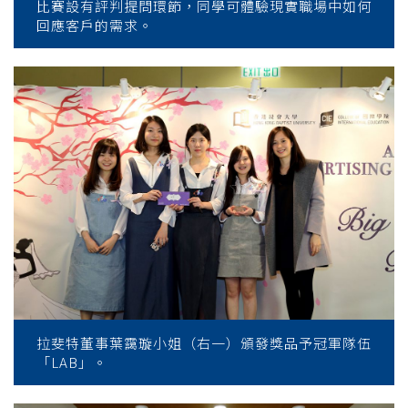
比賽設有評判提問環節，同學可體驗現實職場中如何
回應客戶的需求。
拉斐特董事葉靄璇小姐（右一）頒發獎品予冠軍隊伍
「LAB」。