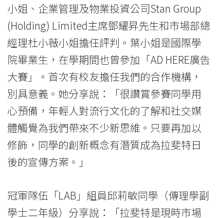
國
小姐、企業管理及物業投資公司Stan Group
際
(Holding) Limited主席鄧耀昇先生和市場部總
經理杜小薇小姐擔任評判。葉小姐是國際學
學
院畢業生，在學期間也曾參加「AD HERE廣告
院
大賽」。首次有校友擔任我們的合作機構，
-
別具意義。她分享說：「很讚賞參賽同學用
香
心預備，年輕人對流行文化的了解和社交媒
港
體觸覺為我們帶來不少新思維。只要再加以
修飾，同學的創新概念有潛質成為拉斐特日
浸
後的宣傳方案。」
會
大
冠軍隊伍「LAB」組員邱莉敏同學（傳理學副
學
學士二年級）分享說：「拉斐特是現時市場