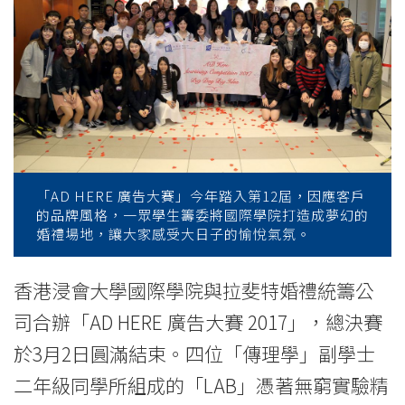
婚
禮
統
籌
公
司
「AD HERE 廣告大賽」今年踏入第12屆，因應客戶
的品牌風格，一眾學生籌委將國際學院打造成夢幻的
合
婚禮場地，讓大家感受大日子的愉悅氣氛。
辦
香港浸會大學國際學院與拉斐特婚禮統籌公
「AD
司合辦「AD HERE 廣告大賽 2017」，總決賽
HERE
於3月2日圓滿結束。四位「傳理學」副學士
廣
二年級同學所組成的「LAB」憑著無窮實驗精