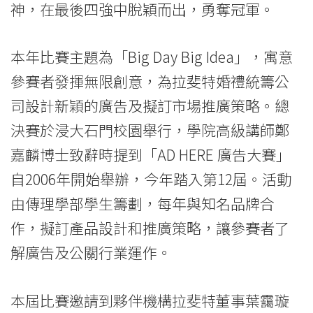
神，在最後四強中脫穎而出，勇奪冠軍。
告
大
本年比賽主題為「Big Day Big Idea」，寓意
賽
參賽者發揮無限創意，為拉斐特婚禮統籌公
2017」
司設計新穎的廣告及擬訂市場推廣策略。總
決賽於浸大石門校園舉行，學院高級講師鄭
-
嘉麟博士致辭時提到「AD HERE 廣告大賽」
學
自2006年開始舉辦，今年踏入第12屆。活動
院
由傳理學部學生籌劃，每年與知名品牌合
消
作，擬訂產品設計和推廣策略，讓參賽者了
解廣告及公關行業運作。
息
-
本屆比賽邀請到夥伴機構拉斐特董事葉靄璇