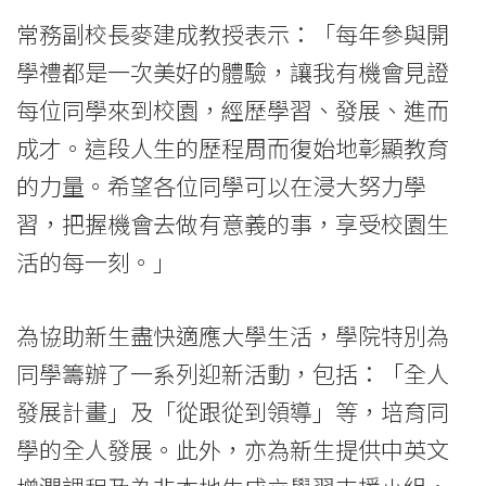
息
常務副校長麥建成教授表示：「每年參與開
-
學禮都是一次美好的體驗，讓我有機會見證
國
每位同學來到校園，經歷學習、發展、進而
際
成才。這段人生的歷程周而復始地彰顯教育
的力量。希望各位同學可以在浸大努力學
學
習，把握機會去做有意義的事，享受校園生
院
活的每一刻。」
-
香
為協助新生盡快適應大學生活，學院特別為
同學籌辦了一系列迎新活動，包括：「全人
港
發展計畫」及「從跟從到領導」等，培育同
浸
學的全人發展。此外，亦為新生提供中英文
會