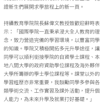
迎
證新生們展開求學旅程上的新一頁。
接
持續教育學院院長蘇偉文教授致歡迎辭時表
大
示：「國際學院一直秉承浸大全人教育的理
學
念，致力營造完備的學習環境，以豐富同學
生
的知識。學院又積極開拓多元升學途徑，讓
活
同學可以順利銜接學院的自資學士課程、本
地八間大學的政府資助學位課程及海外夥伴
-
大學所籌辦的學士學位課程等。課堂以外的
學
學習經歷亦非常重要，我鼓勵同學多參與各
院
類學術交流、工作實習及課外活動，提升個
消
人能力，為未來升學及就業打好基礎。」