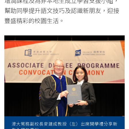
增潤課程及為非本地生成立學習支援小組，
大
幫助同學提升語文技巧及認識新朋友，迎接
學
豐盛精彩的校園生活。
浸大常務副校長麥建成教授（左）出席開學禮分享新