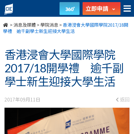
香
立即申請
港
>
消息及媒體
>
學院消息
>
香港浸會大學國際學院2017/18開
浸
學禮 逾千副學士新生迎接大學生活
會
香港浸會大學國際學院
大
2017/18開學禮 逾千副
學
學士新生迎接大學生活
國
際
2017年09月11日
返回
學
院