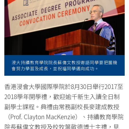
2017/18
開
學
禮
逾
千
浸大持續教育學院院長蘇偉文教授寄語同學要把握機
會努力學習及成長，並祝福同學邁向成功。
副
學
香港浸會大學國際學院於8月30日舉行2017至
2018學年開學禮，歡迎逾千新生入讀全日制
士
副學士課程。典禮由常務副校長麥建成教授
新
（Prof. Clayton MacKenzie）、持續教育學院
生
院長蘇偉文教授及校牧葉敬德博士主禮，見