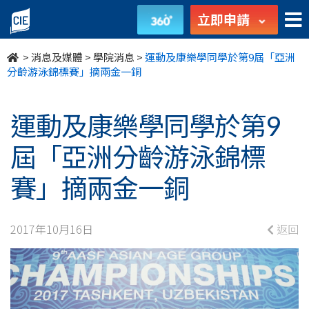
運
立即申請
動
>
消息及媒體
>
學院消息
>
運動及康樂學同學於第9屆「亞洲
及
分齡游泳錦標賽」摘兩金一銅
康
運動及康樂學同學於第9
樂
屆「亞洲分齡游泳錦標
學
賽」摘兩金一銅
同
學
2017年10月16日
返回
於
第