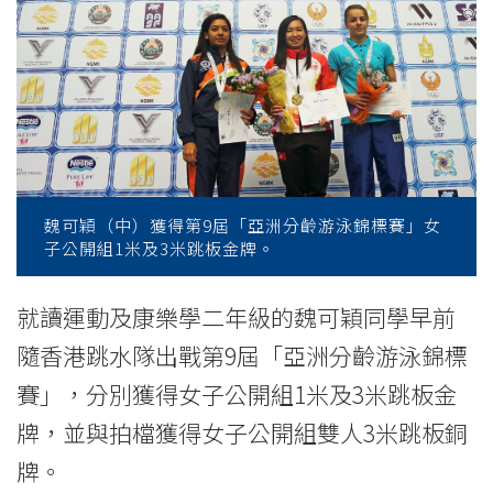
9
屆
「亞
洲
分
魏可穎（中）獲得第9屆「亞洲分齡游泳錦標賽」女
齡
子公開組1米及3米跳板金牌。
游
就讀運動及康樂學二年級的魏可穎同學早前
泳
隨香港跳水隊出戰第9屆「亞洲分齡游泳錦標
錦
賽」，分別獲得女子公開組1米及3米跳板金
標
牌，並與拍檔獲得女子公開組雙人3米跳板銅
賽」
牌。