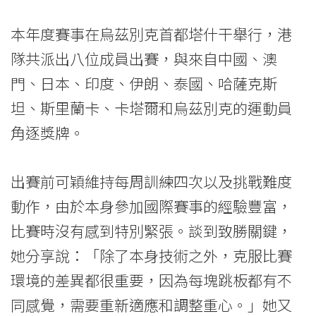
摘
本年度賽事在烏茲別克首都塔什干舉行，港
兩
隊共派出八位成員出賽，與來自中國、澳
金
門、日本、印度、伊朗、泰國、哈薩克斯
一
坦、斯里蘭卡、卡塔爾和烏茲別克的運動員
角逐獎牌。
銅
-
出賽前可穎維持每周訓練四次以及挑戰難度
學
動作，由於本身參加國際賽事的經驗豐富，
院
比賽時沒有感到特別緊張。談到致勝關鍵，
她分享說：「除了本身技術之外，克服比賽
消
環境的差異都很重要，因為每塊跳板都有不
息
同感覺，需要重新適應和調整重心。」她又