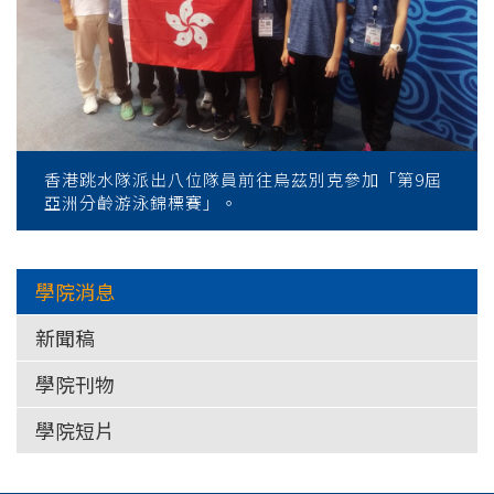
香港跳水隊派出八位隊員前往烏茲別克參加「第9屆
亞洲分齡游泳錦標賽」。
學院消息
新聞稿
學院刊物
學院短片