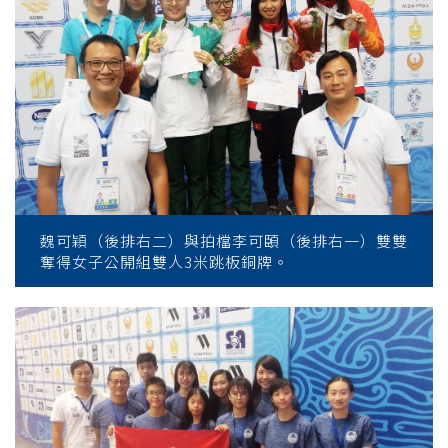
學
魏可穎（後排右二）與拍檔李可頣（後排右一）雙雙
奪得女子公開組雙人3米跳板銅牌。