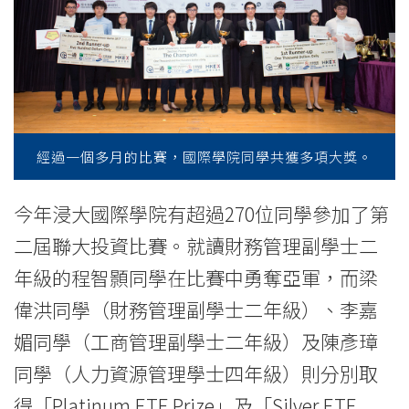
第
二
屆
聯
大
經過一個多月的比賽，國際學院同學共獲多項大獎。
投
今年浸大國際學院有超過270位同學參加了第
資
二屆聯大投資比賽。就讀財務管理副學士二
比
年級的程智顥同學在比賽中勇奪亞軍，而梁
偉洪同學（財務管理副學士二年級）、李嘉
賽
媚同學（工商管理副學士二年級）及陳彥璋
-
同學（人力資源管理學士四年級）則分別取
學
得「Platinum ETF Prize」及「Silver ETF