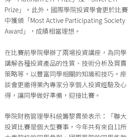
院
Prize」。此外，國際學院投資學會更於比賽
消
中獲頒「Most Active Participating Society
Award」，成績相當理想。
息
-
在比賽前學院舉辦了兩場投資講座，為同學
國
講解各種投資產品的性質、技術分析及買賣
際
策略等，以豐富同學相關的知識和技巧。座
談會更邀得業內專家分享個人投資經驗及心
學
得，讓同學做好準備，迎接比賽。
院
-
學院財務管理學科統籌黎貫榮表示：「聯大
香
投資比賽是個大型賽事，今年共有來自11所