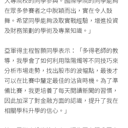
大專院校的同學參與。國際學院的同學能夠
港
在眾多參賽者之中脫穎而出，實在令人鼓
浸
舞。希望同學能夠汲取實戰經驗，增進投資
會
及財務策劃的學術及專業知識。」
大
學
亞軍得主程智顥同學表示：「多得老師的教
導，我學會了如何利用陰陽燭等不同技巧來
分析市場走勢，找出股市的波幅點，最後才
可以在比賽中釐定最佳的沽貨時機。為了準
備比賽，我更培養了每天閱讀新聞的習慣，
因此加深了對金融方面的認識，提升了我在
相關學科升學的信心。」