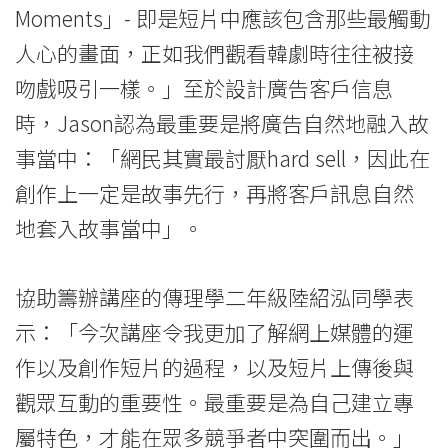
學
Moments」- 即是短片中應該包含那些最觸動
院
人心的畫面，正如我們觀看韓劇時往往被接
-
吻戲吸引一樣。」至於設計廣告客戶信息
時，Jason認為最重要是將廣告自然地融入故
香
事當中：「網民其實最討厭hard sell，因此在
港
創作上一定是故事先行，再將客戶訊息自然
浸
地套入故事當中」。
會
協助籌辦講座的傳理學二年級陸紹泓同學表
大
示：「今次講座令我更加了解網上媒體的運
學
作以及創作短片的過程，以及短片上傳後與
觀眾互動的重要性。最重要是為自己建立專
屬特色，才能在眾多競爭者中突圍而出。」