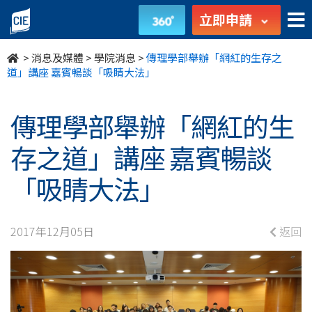
傳
立即申請
理
>
消息及媒體
>
學院消息
>
傳理學部舉辦「網紅的生存之
學
道」講座 嘉賓暢談「吸睛大法」
部
傳理學部舉辦「網紅的生
舉
存之道」講座 嘉賓暢談
辦
「吸睛大法」
「網
紅
2017年12月05日
返回
的
生