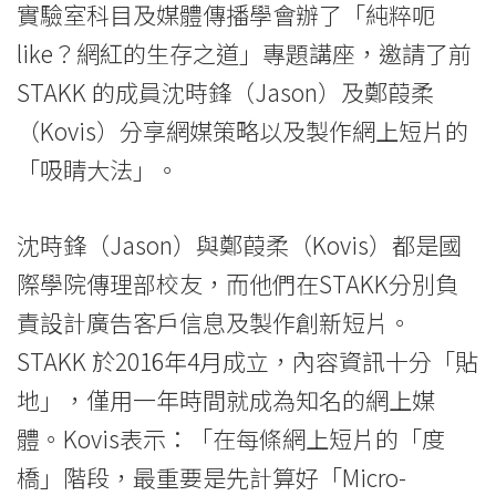
實驗室科目及媒體傳播學會辦了「純粹呃
大
like？網紅的生存之道」專題講座，邀請了前
法」
STAKK 的成員沈時鋒（Jason）及鄭葭柔
-
（Kovis）分享網媒策略以及製作網上短片的
學
「吸睛大法」。
院
沈時鋒（Jason）與鄭葭柔（Kovis）都是國
消
際學院傳理部校友，而他們在STAKK分別負
息
責設計廣告客戶信息及製作創新短片。
-
STAKK 於2016年4月成立，內容資訊十分「貼
地」，僅用一年時間就成為知名的網上媒
國
體。Kovis表示：「在每條網上短片的「度
際
橋」階段，最重要是先計算好「Micro-