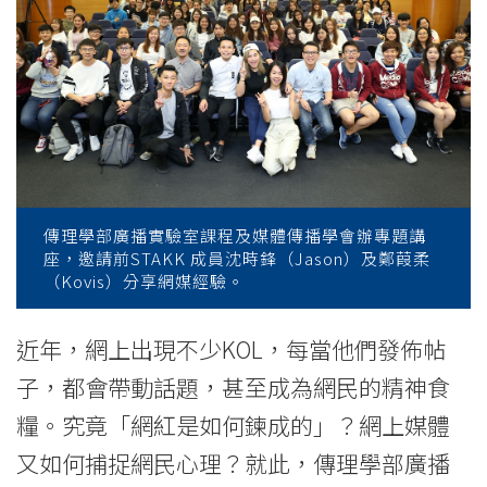
存
之
道」
講
座
嘉
傳理學部廣播實驗室課程及媒體傳播學會辦專題講
座，邀請前STAKK 成員沈時鋒（Jason）及鄭葭柔
賓
（Kovis）分享網媒經驗。
暢
近年，網上出現不少KOL，每當他們發佈帖
談
子，都會帶動話題，甚至成為網民的精神食
「吸
糧。究竟「網紅是如何鍊成的」？網上媒體
睛
又如何捕捉網民心理？就此，傳理學部廣播