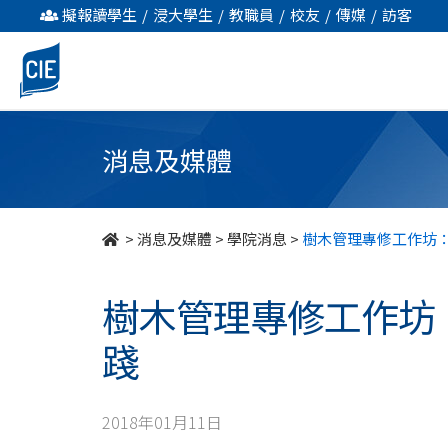
樹
擬報讀學生
/
浸大學生
/
教職員
/
校友
/
傳媒
/
訪客
木
管
理
消息及媒體
專
修
>
消息及媒體
>
學院消息
>
樹木管理專修工作坊
工
樹木管理專修工作坊
作
踐
坊：
樹
2018年01月11日