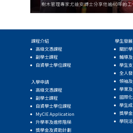
樹木管理專家尤迪安博士分享他逾40年的
課程介紹
學生發展
高級文憑課程
關於學
副學士課程
輔導及
自資學士學位課程
學生支
全人發
領袖及
入學申請
學業及
高級文憑課程
國際化
副學士課程
學生成
自資學士學位課程
獎學金
MyCIE Application
學院活
升學率及進修階梯
獎學金及資助計劃