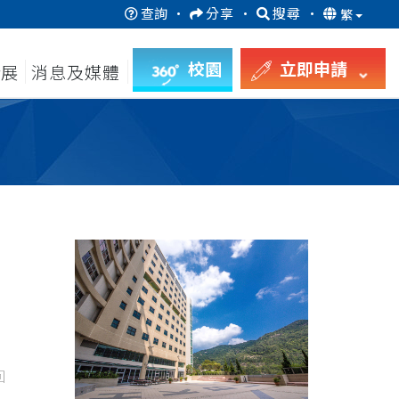
查詢
·
分享
·
搜尋
·
繁
校園
立即申請
發展
消息及媒體
回