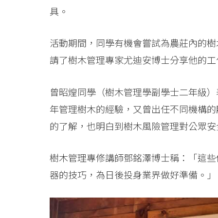
-
具。
香
港
活動期間，同學有機會嘗試為農莊內的樹
請了樹木管理專家尤迪安博士分享他的工
浸
會
曾昭煌同學（樹木管理學副學士二年級）
大
年管理樹木的經驗，又曾出任不同機構的
的了解，也明白到樹木風險管理對公眾安
學
樹木管理專修講師鄧銘澤博士稱：「這些
器的技巧，為日後投身業界做好準備。」