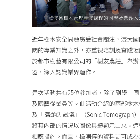
-
一眾修讀樹木管理專修課程的同學及業界人
學
院
近年樹木安全問題廣受社會關注，浸大國
消
關的專業知識之外，亦重視培訓及實踐環
息
於都市樹藝有限公司的「樹友農莊」舉辦
器，深入認識業界運作。
-
國
是次活動共有25位參加者，除了副學士
際
及園藝從業員等。此活動介紹的兩部樹木檢測
學
及「 聲納測試儀」（Sonic Tomog
將其內部的情況以圖像具體顯示出來。這
院
相應措施。而且，檢測儀的資料更可成為