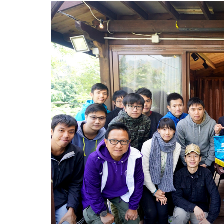
木
檢
測
儀
器
的
操
作
及
實
踐