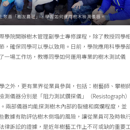
士聚首「樹友農莊」，學習如何運用樹木檢測儀器。
際學院開辦樹木管理副學士專修課程，除了教授同學
節，確保同學可以學以致用。日前，學院應用科學學
了一場工作坊，教導同學如何運用專業的樹木測試儀
同學之外，更有業界從業員參與，包括：樹藝師、攀樹
儀器分別是「阻力測試鑽探儀」（Resistograph
raph）。兩部儀器均能探測樹木內部的裂縫和腐爛程度，並
些數據有助評估樹木倒塌的風險，讓從業員可及時執
法律訴訟的證據，是近年樹藝工作上不可或缺的重要