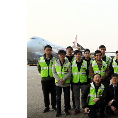
參
觀
香
港
空
運
貨
站
認
識
資