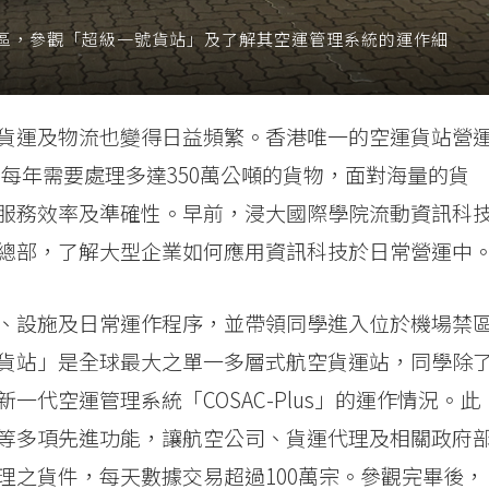
區，參觀「超級一號貨站」及了解其空運管理系統的運作細
貨運及物流也變得日益頻繁。香港唯一的空運貨站營
，每年需要處理多達350萬公噸的貨物，面對海量的貨
服務效率及準確性。早前，浸大國際學院流動資訊科
總部，了解大型企業如何應用資訊科技於日常營運中
、設施及日常運作程序，並帶領同學進入位於機場禁
貨站」是全球最大之單一多層式航空貨運站，同學除
代空運管理系統「COSAC-Plus」的運作情況。此
等多項先進功能，讓航空公司、貨運代理及相關政府
理之貨件，每天數據交易超過100萬宗。參觀完畢後，