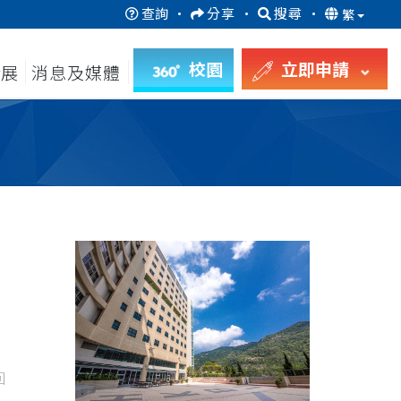
查詢
·
分享
·
搜尋
·
繁
校園
立即申請
發展
消息及媒體
回