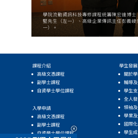
學院流動資訊科技專修課程統籌陳宏達博士
堅先生（左一）、高級企業傳訊主任彭義峻
一）。
課程介紹
學生發展
高級文憑課程
關於學
副學士課程
輔導及
自資學士學位課程
學生支
全人發
領袖及
入學申請
學業及
高級文憑課程
國際化
副學士課程
學生成
自資學士學位課程