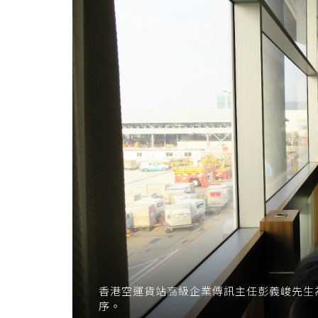
港
浸
會
大
學
香港空運貨站高級企業傳訊主任彭義峻先生
序。