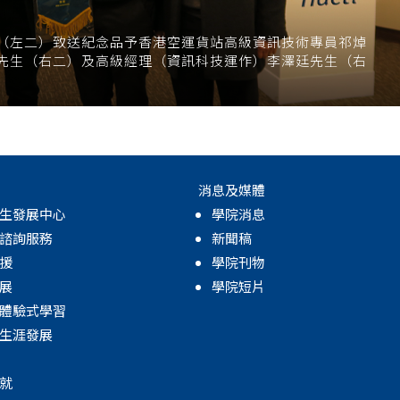
（左二）致送紀念品予香港空運貨站高級資訊技術專員祁焯
先生（右二）及高級經理（資訊科技運作）李澤廷先生（右
消息及媒體
生發展中心
學院消息
諮詢服務
新聞稿
援
學院刊物
展
學院短片
體驗式學習
生涯發展
就