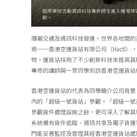
訊
國際學院流動資訊科技專修師生進入機埸禁
節。
科
技
隨著交通及資訊科技發達，世界各地間的
之
商──香港空運貨站有限公司（Hactl）
應
物，運貨站採用了不少創新科技來提高其
專修的講師與一眾同學到訪香港空運貨站
用
新
香港空運貨站的代表為同學簡介公司背景
趨
內的「超級一號貨站」參觀。「超級一號
勢
參觀貨件處理設施之餘，更可深入了解其新一
系統備有貨件追蹤、資訊共享及電子貨運
-
門能妥善監控及管理其經香港空運貨站處