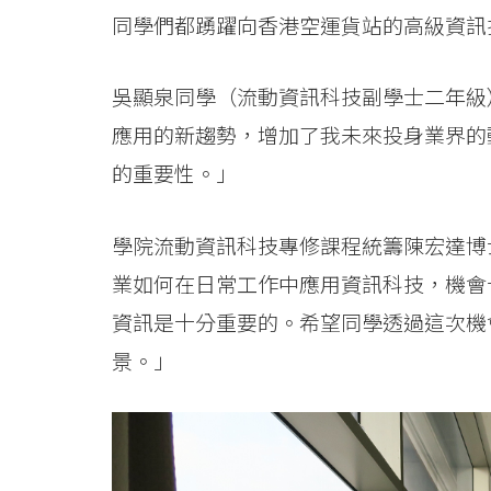
學
同學們都踴躍向香港空運貨站的高級資訊
院
消
吳顯泉同學（流動資訊科技副學士二年級
應用的新趨勢，增加了我未來投身業界的
息
的重要性。」
-
國
學院流動資訊科技專修課程統籌陳宏達博
業如何在日常工作中應用資訊科技，機會
際
資訊是十分重要的。希望同學透過這次機
學
景。」
院
-
香