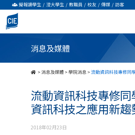
流
擬報讀學生
/
浸大學生
/
教職員
/
校友
/
傳媒
/
訪客
動
資
訊
消息及媒體
科
技
>
消息及媒體
>
學院消息
>
流動資訊科技專修同
專
流動資訊科技專修同
修
資訊科技之應用新趨
同
學
2018年02月23日