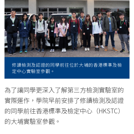
觀
香
港
標
準
及
修讀檢測及認證的同學前往位於大埔的香港標準及檢
定中心實驗室參觀。
檢
定
為了讓同學更深入了解第三方檢測實驗室的
實際運作，學院早前安排了修讀檢測及認證
中
的同學前往香港標準及檢定中心（HKSTC）
心
的大埔實驗室參觀。
實