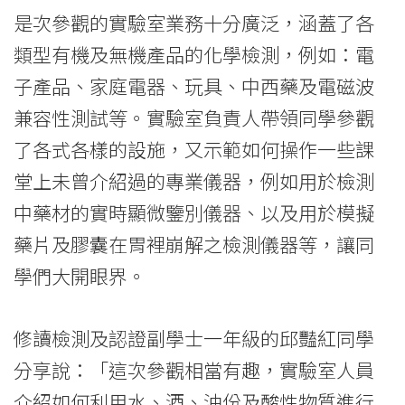
驗
是次參觀的實驗室業務十分廣泛，涵蓋了各
類型有機及無機產品的化學檢測，例如：電
室
子產品、家庭電器、玩具、中西藥及電磁波
-
兼容性測試等。實驗室負責人帶領同學參觀
學
了各式各樣的設施，又示範如何操作一些課
院
堂上未曾介紹過的專業儀器，例如用於檢測
消
中藥材的實時顯微鑒別儀器、以及用於模擬
藥片及膠囊在胃裡崩解之檢測儀器等，讓同
息
學們大開眼界。
-
國
修讀檢測及認證副學士一年級的邱豔紅同學
際
分享說：「這次參觀相當有趣，實驗室人員
介紹如何利用水、酒、油份及酸性物質進行