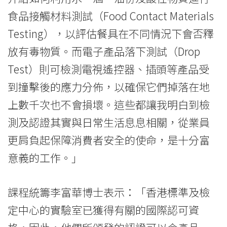
學
食品接觸材料測試（Food Contact Materials
院
Testing），以評估餐具在不同情況下會否釋
-
放有毒物質。而電子產品落下測試（Drop
香
Test）則可檢測電視遙控器、插頭等產品受
到撞擊後的應力分佈，以確保它們掉落在地
港
上數千次也不會損壞。這些都讓我明白到檢
浸
測及認證其實與日常生活息息相關，從業員
會
更肩負起保障消費者安全的使命，是十分富
大
意義的工作。」
學
課程統籌李富華博士表示：「香港標準及檢
定中心的實驗室已獲得有關的國際認可資