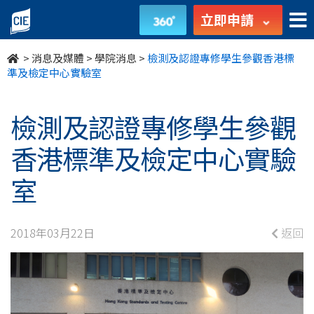
檢
立即申請
測
>
消息及媒體
>
學院消息
>
檢測及認證專修學生參觀香港標
及
準及檢定中心實驗室
認
檢測及認證專修學生參觀
證
香港標準及檢定中心實驗
專
室
修
學
2018年03月22日
返回
生
參