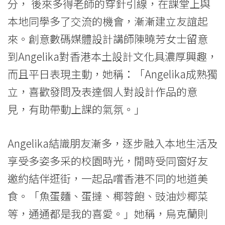
會
分， 後來多得老師的穿針引線，在課堂上與
本地同學多了交流的機會，漸漸建立友誼起
大
來。創意數碼媒體設計講師陳曉芳女士留意
學
到Angelika對香港本土設計文化具濃厚興趣，
而且平日表現主動，她稱：「Angelika成熟獨
立，喜歡發問及表達個人對設計作品的意
見，有助帶動上課的氣氛。」
Angelika結識朋友漸多，逐步融入本地生活及
享受多姿多采的校園時光，閒時受同窗好友
邀約結伴逛街，一起品嚐香港不同的地道美
食。「魚蛋麵、蛋撻、椰蓉飽、豉油炒椰菜
等，通通都是我的喜愛。」她稱，烏克蘭則