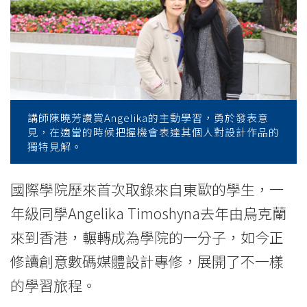
識
烏
克
蘭
國
講師陳曉芳讚賞Angelika的主動學習，勇於發表意
見，在適當的時候把握機會表達其個人對設計作品的
際
獨特見解。
生
國際學院歷來首次取錄來自東歐的學生，一
-
年級同學Angelika Timoshyna去年由烏克蘭
學
來到香港，輾轉成為學院的一分子，如今正
修讀創意數碼媒體設計專修，展開了不一樣
院
的學習旅程。
消