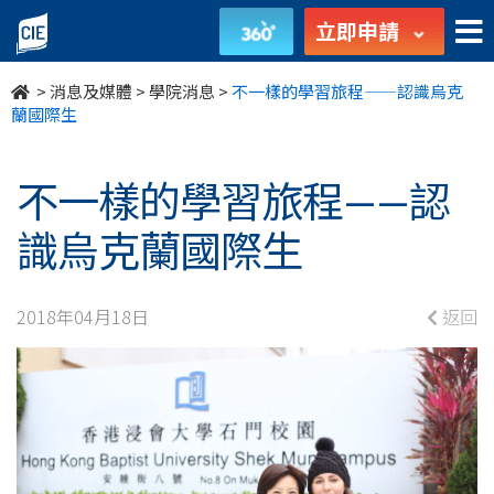
不
立即申請
一
>
消息及媒體
>
學院消息
>
不一樣的學習旅程——認識烏克
樣
蘭國際生
的
不一樣的學習旅程——認
學
識烏克蘭國際生
習
旅
2018年04月18日
返回
程
——
認