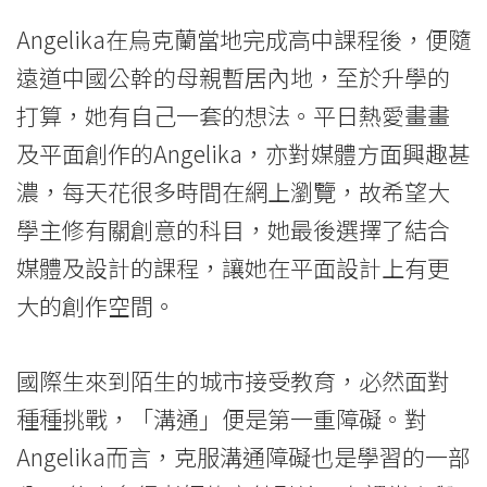
息
Angelika在烏克蘭當地完成高中課程後，便隨
-
遠道中國公幹的母親暫居內地，至於升學的
國
打算，她有自己一套的想法。平日熱愛畫畫
及平面創作的Angelika，亦對媒體方面興趣甚
際
濃，每天花很多時間在網上瀏覽，故希望大
學
學主修有關創意的科目，她最後選擇了結合
院
媒體及設計的課程，讓她在平面設計上有更
-
大的創作空間。
香
國際生來到陌生的城市接受教育，必然面對
港
種種挑戰，「溝通」便是第一重障礙。對
浸
Angelika而言，克服溝通障礙也是學習的一部