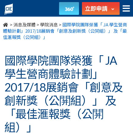
國
立即申請
際
>
消息及媒體
>
學院消息
>
國際學院團隊榮獲「 JA 學生營商
學
體驗計劃」2017/18展銷會「創意及創新獎（公䦕組）」 及「最
佳滙報獎（公䦕組）」
院
團
國際學院團隊榮獲「 JA
隊
學生營商體驗計劃」
榮
2017/18展銷會「創意及
獲
創新獎（公䦕組）」 及
「
「最佳滙報獎（公䦕
JA
組）」