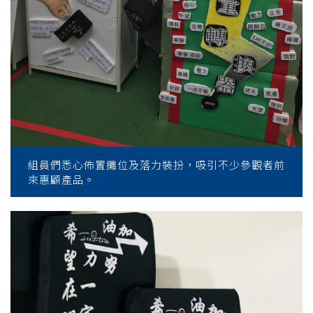
組員們悉心佈置攤位及落力裝扮，吸引不少參觀者前
來惠顧產品。