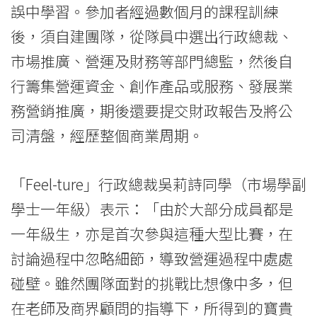
誤中學習。參加者經過數個月的課程訓練
院
後，須自建團隊，從隊員中選出行政總裁、
消
市場推廣、營運及財務等部門總監，然後自
息
行籌集營運資金、創作產品或服務、發展業
-
務營銷推廣，期後還要提交財政報告及將公
司清盤，經歷整個商業周期。
國
際
「Feel-ture」行政總裁吳莉詩同學（市場學副
學
學士一年級）表示：「由於大部分成員都是
院
一年級生，亦是首次參與這種大型比賽，在
討論過程中忽略細節，導致營運過程中處處
-
碰壁。雖然團隊面對的挑戰比想像中多，但
香
在老師及商界顧問的指導下，所得到的寶貴