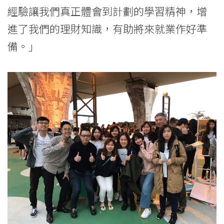
港
經驗讓我們真正體會到計劃的學習精神，增
浸
進了我們的理財知識，有助將來就業作好準
備。」
會
大
學