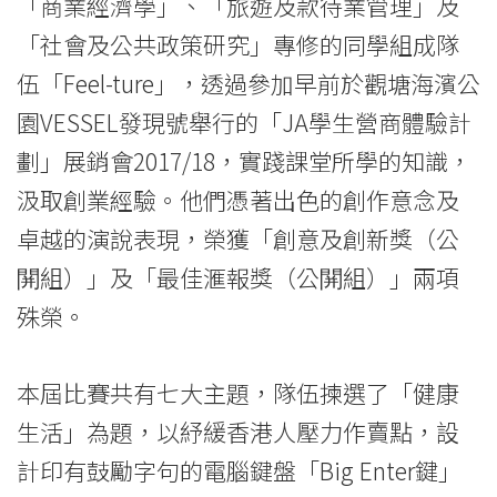
「商業經濟學」、「旅遊及款待業管理」及
會
「社會及公共政策研究」專修的同學組成隊
「創
伍「Feel-ture」，透過參加早前於觀塘海濱公
意
園VESSEL發現號舉行的「JA學生營商體驗計
劃」展銷會2017/18，實踐課堂所學的知識，
及
汲取創業經驗。他們憑著出色的創作意念及
創
卓越的演說表現，榮獲「創意及創新獎（公
新
䦕組）」及「最佳滙報獎（公䦕組）」兩項
獎
殊榮。
（公
本屆比賽共有七大主題，隊伍揀選了「健康
䦕
生活」為題，以紓緩香港人壓力作賣點，設
組）」
計印有鼓勵字句的電腦鍵盤「Big Enter鍵」