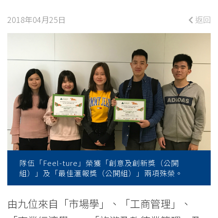
學
生
2018年04月25日
返回
營
商
體
驗
計
劃」
2017/18
隊伍「Feel-ture」榮獲「創意及創新獎（公䦕
組）」及「最佳滙報獎（公䦕組）」兩項殊榮。
展
由九位來自「市場學」、「工商管理」、
銷