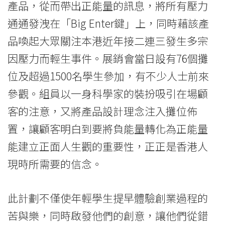
及
產品，從而帶出正能量的訊息，將所有壓力
「最
通通發洩在「Big Enter鍵」上，同時藉該產
品喚起大眾關注本港近年接二連三發生多宗
佳
因壓力而輕生事件。展銷會當日設有76個攤
滙
位及超過1500名學生參加，有不少人士前來
報
參觀。組員以一身科學家的裝扮吸引在場顧
獎
客的注意，又將產品設計理念注入攤位佈
置，讓顧客明白到要將負能量轉化為正能量
（公
能建立正面人生觀的重要性，正正是香港人
䦕
現時所需要的信念。
組）」
-
此計劃不僅使年輕學生提早體驗創業過程的
苦與樂，同時啟發他們的創意，讓他們從錯
學