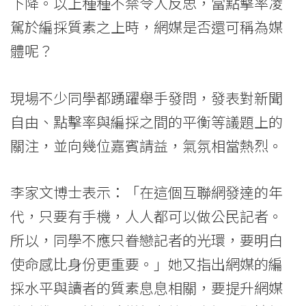
院
下降。以上種種不禁令人反思，當點擊率凌
駕於編採質素之上時，網媒是否還可稱為媒
消
體呢？
息
-
現場不少同學都踴躍舉手發問，發表對新聞
國
自由、點擊率與編採之間的平衡等議題上的
關注，並向幾位嘉賓請益，氣氛相當熱烈。
際
學
李家文博士表示：「在這個互聯網發達的年
院
代，只要有手機，人人都可以做公民記者。
-
所以，同學不應只眷戀記者的光環，要明白
使命感比身份更重要。」她又指出網媒的編
香
採水平與讀者的質素息息相關，要提升網媒
港