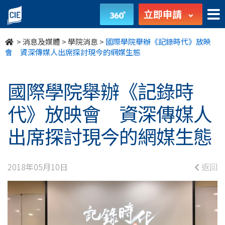
國
立即申請
際
>
消息及媒體
>
學院消息
>
國際學院舉辦《記錄時代》放映
學
會 資深傳媒人出席探討現今的網媒生態
院
國際學院舉辦《記錄時
舉
代》放映會 資深傳媒人
辦
出席探討現今的網媒生態
《記
錄
2018年05月10日
返回
時
代》