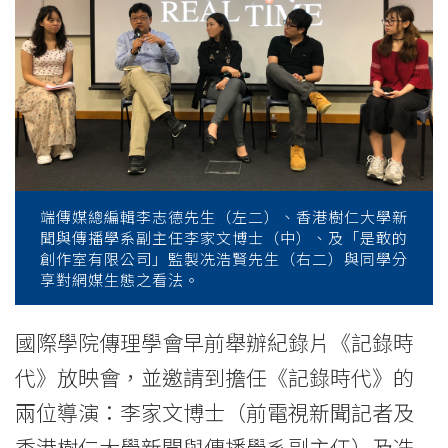
放
映
會
資
深
傳
端傳媒總編輯李志德先生（左二）、香港樹仁大學新
聞與傳播學系副主任李家文博士（中）、及「是敢的
媒
創作室有限公司」監製冼浩賢先生（右二）與同學分
享對網媒生態之看法。
人
出
國際學院傳理學會早前舉辦紀錄片《記錄時
代》放映會，並邀請到擔任《記錄時代》的
席
兩位導演：李家文博士（前電視新聞記者及
探
香港樹仁大學新聞與傳播學系副主任）及冼