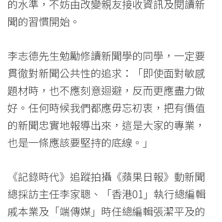
的水準，不妨由改變親友接收資訊及閱讀新
浸
聞的習慣開始。
會
李志德先生勉勵修讀新聞學的同學，一定要
大
貫徹對新聞公共性的追求：「即使面對敏感
學
題材時，也不應刻意迴避，反而更應盡力做
好。任何時候我們都應毋忘初衷，把有價值
的新聞忠實地報導出來，這是大家的專業，
也是一條應該要堅持的底線。」
《記錄時代》追蹤拍攝《蘋果日報》動新聞
總採訪主任李家聰、「香港01」執行總編輯
戚本業及「端傳媒」時任總編輯張潔平及的