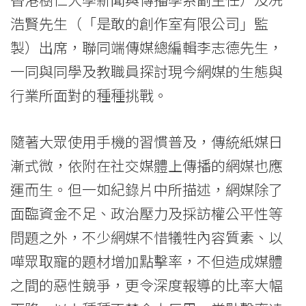
討
浩賢先生（「是敢的創作室有限公司」監
現
製）出席，聯同端傳媒總編輯李志德先生，
一同與同學及教職員探討現今網媒的生態與
今
行業所面對的種種挑戰。
的
網
隨著大眾使用手機的習慣普及，傳統紙媒日
媒
漸式微，依附在社交媒體上傳播的網媒也應
運而生。但一如紀錄片中所描述，網媒除了
生
面臨資金不足、政治壓力及採訪權公平性等
態
問題之外，不少網媒不惜犠牲內容質素、以
-
嘩眾取寵的題材增加點擊率，不但造成媒體
學
之間的惡性競爭，更令深度報導的比率大幅