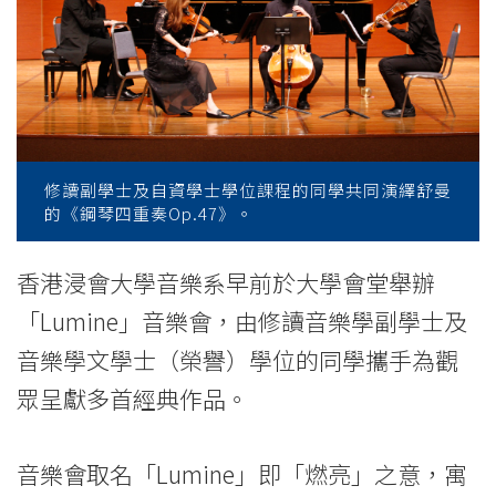
同
學
於
音
樂
修讀副學士及自資學士學位課程的同學共同演繹舒曼
的《鋼琴四重奏Op.47》。
會
中
香港浸會大學音樂系早前於大學會堂舉辦
「Lumine」音樂會，由修讀音樂學副學士及
聯
音樂學文學士（榮譽）學位的同學攜手為觀
袂
眾呈獻多首經典作品。
演
出
音樂會取名「Lumine」即「燃亮」之意，寓