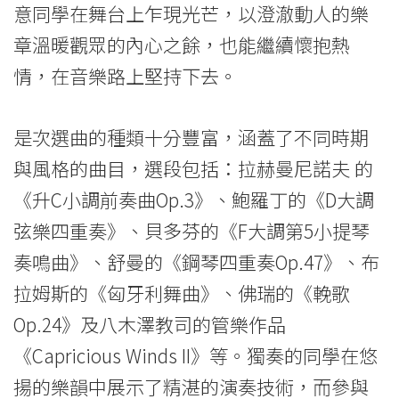
意同學在舞台上乍現光芒，以澄澈動人的樂
-
章溫暖觀眾的內心之餘，也能繼續懷抱熱
學
情，在音樂路上堅持下去。
院
消
是次選曲的種類十分豐富，涵蓋了不同時期
與風格的曲目，選段包括：拉赫曼尼諾夫 的
息
《升C小調前奏曲Op.3》、鮑羅丁的《D大調
-
弦樂四重奏》、貝多芬的《F大調第5小提琴
國
奏鳴曲》、舒曼的《鋼琴四重奏Op.47》、布
際
拉姆斯的《匈牙利舞曲》、佛瑞的《輓歌
Op.24》及八木澤教司的管樂作品
學
《Capricious Winds II》等。獨奏的同學在悠
院
揚的樂韻中展示了精湛的演奏技術，而參與