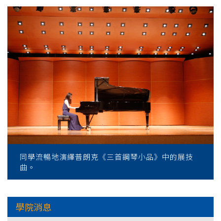
同學流暢地演繹普朗克《三首鋼琴小品》中的展技
曲。
學院消息