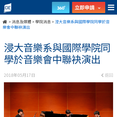
浸
立即申請
大
>
消息及媒體
>
學院消息
>
浸大音樂系與國際學院同學於音
音
樂會中聯袂演出
樂
浸大音樂系與國際學院同
系
學於音樂會中聯袂演出
與
國
2018年05月17日
返回
際
學
院