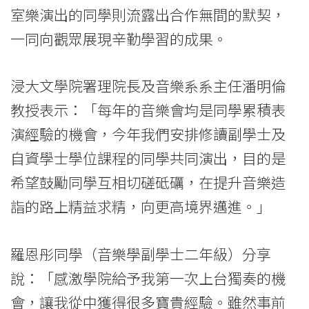
-
室樂演出的同學則流露出合作無間的默契，
香
一同向觀眾展現辛勤學習的成果。
港
浸大文學院署理院長及音樂系系主任潘明倫
浸
教授表示：「每年的音樂會均是同學累積表
會
演經驗的機會，今年我們安排修讀副學士及
大
自資學士學位課程的同學共同演出，目的是
學
希望鼓勵同學互相切磋砥礪，在提升音樂造
詣的路上精益求精，向更高境界邁進。」
羅恩彤同學（音樂學副學士二年級）分享
說：「感激學院給予我第一次上台獨奏的機
會，讓我從中獲得很多寶貴經驗。雖然事前