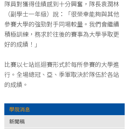
隊員對獲得佳績感到十分興奮，隊長袁潤林
-
（副學士一年級）說：「很榮幸能夠與其他
學
參賽大學的強勁對手同場較量。我們會繼續
院
積極訓練，務求於往後的賽事為大學爭取更
消
好的成績！」
息
比賽以七站巡迴賽形式於每所參賽的大學進
-
行。全場總冠、亞、季軍取決於隊伍於各站
國
的成績。
際
學
學院消息
院
新聞稿