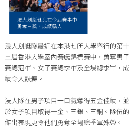
學
室
浸大划艇健兒在今屆賽事中
內
勇奪三獎，成績驕人
賽
浸大划艇隊最近在本港七所大學舉行的第十
艇
三屆香港大學室內賽艇錦標賽中，勇奪男子
錦
賽總冠軍、女子賽總季軍及全場總季軍，成
績令人鼓舞。
標
賽
浸大隊在男子項目一口氣奪得五金佳績，並
三
於女子項目取得一金、三銀、三銅。隊伍的
獎
傑出表現更令他們勇奪全場總季軍殊榮。
項