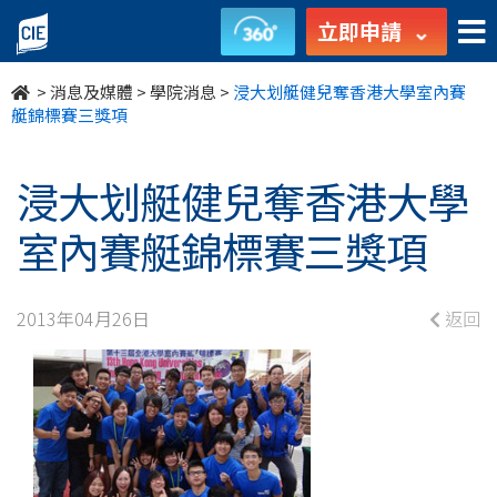
浸
立即申請
大
>
消息及媒體
>
學院消息
>
浸大划艇健兒奪香港大學室內賽
划
艇錦標賽三獎項
艇
浸大划艇健兒奪香港大學
健
室內賽艇錦標賽三獎項
兒
奪
2013年04月26日
返回
香
港
大