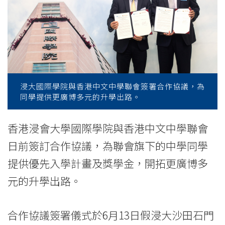
文
中
學
聯
會
浸大國際學院與香港中文中學聯會簽署合作協議，為
同學提供更廣博多元的升學出路。
簽
署
香港浸會大學國際學院與香港中文中學聯會
日前簽訂合作協議，為聯會旗下的中學同學
合
提供優先入學計畫及獎學金，開拓更廣博多
作
元的升學出路。
協
議
合作協議簽署儀式於6月13日假浸大沙田石門