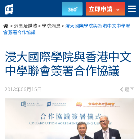
浸
立即申請
大
>
消息及媒體
>
學院消息
>
浸大國際學院與香港中文中學聯
國
會簽署合作協議
際
浸大國際學院與香港中文
學
中學聯會簽署合作協議
院
與
2018年06月15日
返回
香
港
中