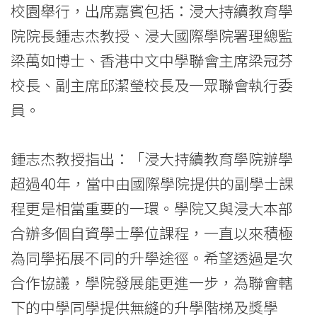
校園舉行，出席嘉賓包括：浸大持續教育學
-
院院長鍾志杰教授、浸大國際學院署理總監
學
梁萬如博士、香港中文中學聯會主席梁冠芬
院
校長、副主席邱潔瑩校長及一眾聯會執行委
消
員。
息
鍾志杰教授指出：「浸大持續教育學院辦學
-
超過40年，當中由國際學院提供的副學士課
國
程更是相當重要的一環。學院又與浸大本部
際
合辦多個自資學士學位課程，一直以來積極
為同學拓展不同的升學途徑。希望透過是次
學
合作協議，學院發展能更進一步，為聯會轄
院
下的中學同學提供無縫的升學階梯及獎學