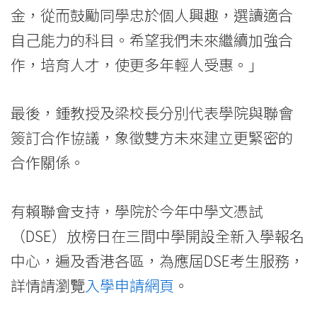
-
金，從而鼓勵同學忠於個人興趣，選讀適合
香
自己能力的科目。希望我們未來繼續加強合
港
作，培育人才，使更多年輕人受惠。」
浸
最後，鍾教授及梁校長分別代表學院與聯會
會
簽訂合作協議，象徵雙方未來建立更緊密的
大
合作關係。
學
有賴聯會支持，學院於今年中學文憑試
（DSE）放榜日在三間中學開設全新入學報名
中心，遍及香港各區，為應屆DSE考生服務，
詳情請瀏覽
入學申請網頁
。