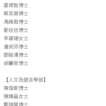
會
嘉德智博士
大
蔡笑華博士
學
馮佩君博士
劉信信博士
李藹珊女士
潘宛芬博士
鄧銘澤博士
胡麗恩博士
【人文及語言學部】
陳雪妮博士
陳媁晶女士
鄭瑞琴博士