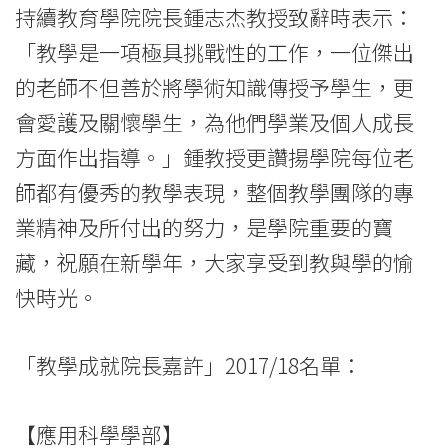
持續教育學院院長鍾志杰教授致辭時表示：
息
「教學是一項極具挑戰性的工作，一位傑出
-
的老師不但善於將學術知識傳授予學生，更
國
會愛護及關懷學生，為他們學業及個人成長
際
方面作出指導。」鍾教授更讚揚學院每位老
師都有優秀的教學表現，整個教學團隊的專
學
業精神及所付出的努力，是學院重要的寶
院
藏，祝願在新學年，大家享受到教與學的愉
-
快時光。
香
港
「教學成就院長嘉許」2017/18名單：
浸
【應用科學學部】