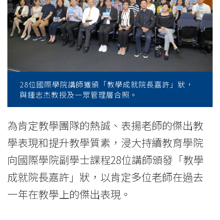
成
就
院
長
嘉
28位國際學院講師獲頒「教學成就院長嘉許」狀，
與鍾志杰教授及一眾管理層合照。
許」
2017/18
為肯定教學團隊的熱誠、表揚老師的傑出教
學表現和提升教學質素，浸大持續教育學院
-
向國際學院副學士課程28位講師頒發「教學
學
成就院長嘉許」狀，以肯定多位老師在過去
院
一年在教學上的傑出表現。
消