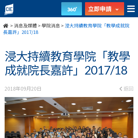
浸
立即申請
大
>
消息及媒體
>
學院消息
>
浸大持續教育學院「教學成就院
持
長嘉許」2017/18
續
浸大持續教育學院「教學
教
成就院長嘉許」2017/18
育
學
2018年09月20日
返回
院
「教
學