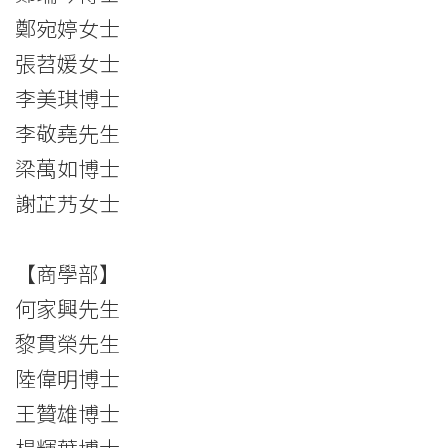
鄭宛婷女士
張苕媛女士
李美琪博士
李敬堯先生
梁萬如博士
謝芷艿女士
【商學部】
何家興先生
黎貫榮先生
陸偉明博士
王贊雄博士
楊輝葉博士