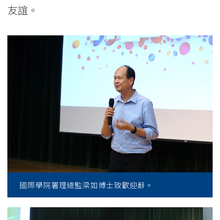
友誼。
國際學院署理總監梁如博士致歡迎辭。