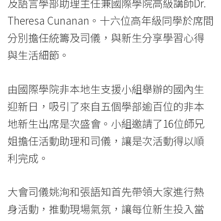
及語言學部助理主任兼國際學院高級講師Dr.
園
Theresa Cunanan。十六位高年級同學於席間
生
分別擔任統籌及司儀，與新生分享學習心得
活
與生活細節。
-
由國際學院非本地生支援小組舉辦的國內生
學
迎新日，吸引了來自五個學部逾百位的非本
院
地新生出席是次盛會。小組邀請了16位師兄
消
姐擔任活動助理和司儀，讓是次活動得以順
利完成。
息
-
大會司儀姚洵和張語知首先帶領大家進行熱
國
身活動，推動現場氣氛，讓每位新生投入當