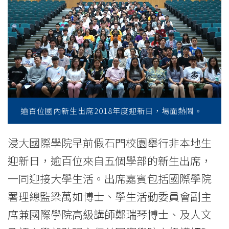
迎
新
活
動
幫
助
逾百位國內新生出席2018年度迎新日，場面熱鬧。
新
浸大國際學院早前假石門校園舉行非本地生
生
迎新日，逾百位來自五個學部的新生出席，
融
一同迎接大學生活。出席嘉賓包括國際學院
入
署理總監梁萬如博士、學生活動委員會副主
席兼國際學院高級講師鄭瑞琴博士、及人文
校