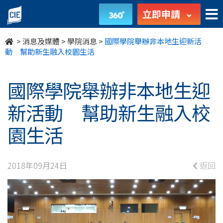
國
立即申請
際
>
消息及媒體
>
學院消息
>
國際學院舉辦非本地生迎新活
學
動 幫助新生融入校園生活
院
國際學院舉辦非本地生迎
舉
新活動 幫助新生融入校
辦
園生活
非
本
2018年09月24日
返回
地
生