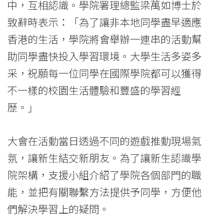
際
中，互相認識。學院署理總監梁萬如博士於
學
致辭時表示：「為了讓非本地同學盡早適應
香港的生活，學院將會舉辦一連串的活動幫
院
助同學盡快投入學習環境。大學生活多姿多
-
采，祝願每一位同學在國際學院都可以獲得
香
不一樣的校園生活體驗和豐盛的學習經
港
歷。」
浸
大會在活動當日透過不同的遊戲推動現場氣
會
氛，讓新生結交新朋友。為了讓新生認識學
大
院架構，支援小組介紹了學院各個部門的職
學
能，並把有關聯繫方法提供予同學，方便他
們解決學習上的疑問。