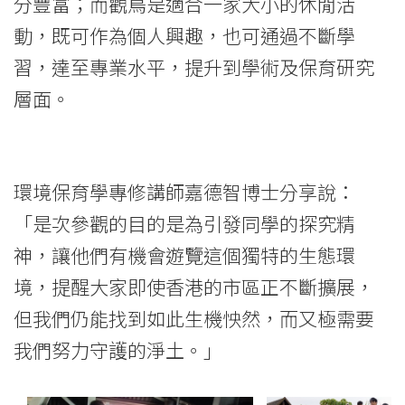
息
分豐富；而觀鳥是適合一家大小的休閒活
動，既可作為個人興趣，也可通過不斷學
-
習，達至專業水平，提升到學術及保育研究
國
層面。
際
學
環境保育學專修講師嘉德智博士分享說：
院
「是次參觀的目的是為引發同學的探究精
-
神，讓他們有機會遊覽這個獨特的生態環
香
境，提醒大家即使香港的市區正不斷擴展，
港
但我們仍能找到如此生機怏然，而又極需要
我們努力守護的淨土。」
浸
會