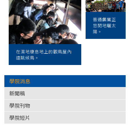
大
學
普通鸕鶿正
悠閒地曬太
陽。
在濕地棲息地上的觀鳥屋內
遠眺候鳥。
學院消息
新聞稿
學院刊物
學院短片