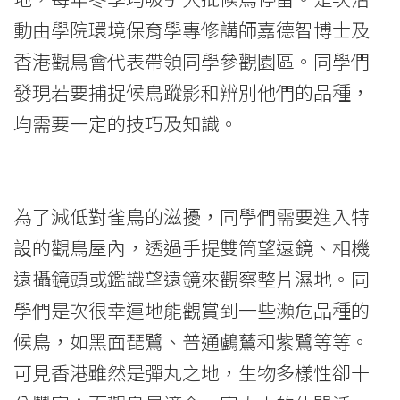
探
動由學院環境保育學專修講師嘉德智博士及
索
香港觀鳥會代表帶領同學參觀園區。同學們
發現若要捕捉候鳥蹤影和辨別他們的品種，
候
均需要一定的技巧及知識。
鳥
生
態
為了減低對雀鳥的滋擾，同學們需要進入特
設的觀鳥屋內，透過手提雙筒望遠鏡、相機
-
遠攝鏡頭或鑑識望遠鏡來觀察整片濕地。同
學
學們是次很幸運地能觀賞到一些瀕危品種的
院
候鳥，如黑面琵鷺、普通鸕鶿和紫鷺等等。
消
可見香港雖然是彈丸之地，生物多樣性卻十