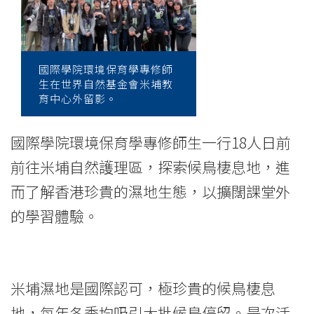
修
同
學
國際學院環境保育學專修師
生在世界自然基金會米埔教
到
育中心外留影。
米
國際學院環境保育學專修師生一行18人日前
埔
前往米埔自然護理區，探索候鳥棲息地，進
自
而了解香港珍貴的濕地生態，以擴闊課堂外
然
的學習體驗。
護
理
米埔濕地是國際認可，極珍貴的候鳥棲息
區
地，每年冬季均吸引大批候鳥停留。是次活