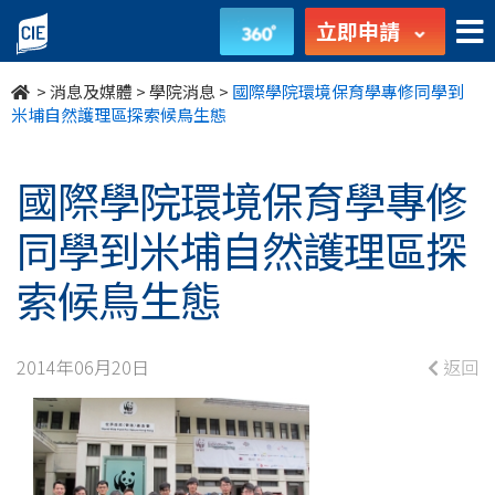
國
立即申請
際
>
消息及媒體
>
學院消息
>
國際學院環境保育學專修同學到
學
米埔自然護理區探索候鳥生態
院
國際學院環境保育學專修
環
同學到米埔自然護理區探
境
索候鳥生態
保
育
2014年06月20日
返回
學
專