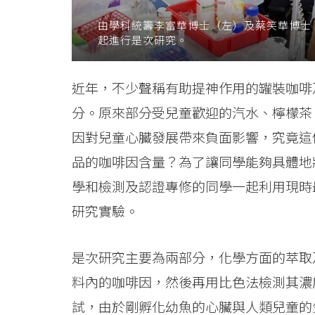
技
由學科統籌李富華博士（左）及蔡笑華博士
起進行是次研究。
術
進
近年，不少聲稱有助提神作用的罐裝咖啡
行
分。原來部分受兒童歡迎的汽水、檸檬茶
實
因對兒童心臓發展帶來負面影響，究竟這
品的咖啡因含量？為了讓同學能夠具體地
驗
學和檢測及認證專修的同學一起利用現時
-
研究實驗。
學
院
是次研究主要為兩部分，化學方面的萃取
料內的咖啡因，然後再用比色法檢測其濃
消
試，由於剛孵化幼魚的心臟與人類兒童的