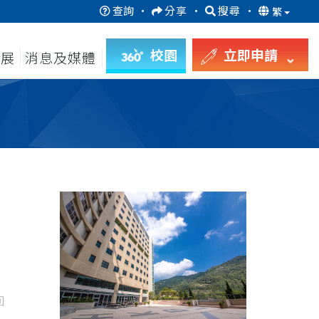
查詢
·
分享
·
搜尋
·
繁
校園
立即申請
發展
消息及媒體
回