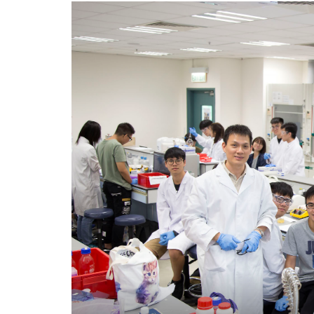
嶄
新
「斑
馬
魚」
胚
胎
毒
性
測
試