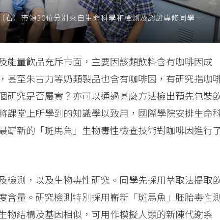
（右）帶領30位分別來自生命科學和檢測及認證專修同學一
及能量飮品充斥市面，主要因該類飲料含有咖啡因成
，甚至朱古力等奶類製品也含有咖啡因，有研究指咖
個研究是否屬實？亦可以通過甚麼方法檢出預先包裝
將課堂上所學到的知識學以致用，國際學院安排生命
最嶄新的「斑馬魚」生物毒性檢查技術對咖啡因進行
及檢測，以及生物毒性研究。同學先採用萃取法提取
度含量。研究檢測特別採用嶄新「斑馬魚」胚胎毒性
生物結構及基因相似，可用作模擬人類的新陳代謝系