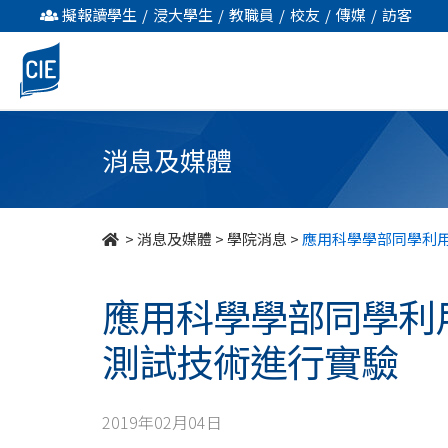
應
擬報讀學生
/
浸大學生
/
教職員
/
校友
/
傳媒
/
訪客
用
科
學
消息及媒體
學
部
>
消息及媒體
>
學院消息
>
應用科學學部同學利
同
應用科學學部同學利
學
測試技術進行實驗
利
用
2019年02月04日