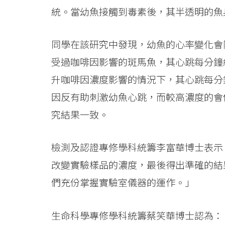
息
統。當幼魚接觸到毒素後，其半透明的魚
-
國
同學在該研究中發現，幼魚的心率變化會
受過咖啡因影響的斑馬魚，其心跳每分鐘約110
際
升咖啡因濃度影響的情況下，其心跳每分鐘
學
因反有助刺激幼魚心跳，而較高濃度的會
院
究結果一致。
-
檢測及認證專修學科統籌李富華博士表示
香
改變實驗樣品的濃度，最後得出準確的結
港
們充份掌握實驗室儀器的運作。」
浸
生命科學專修學科統籌蔡笑華博士認為：
會