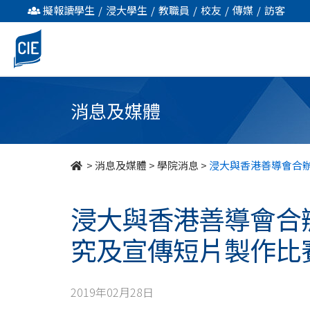
浸
擬報讀學生
/
浸大學生
/
教職員
/
校友
/
傳媒
/
訪客
大
與
香
消息及媒體
港
善
>
消息及媒體
>
學院消息
>
浸大與香港善導會合
導
浸大與香港善導會合
會
究及宣傳短片製作比
合
辦
2019年02月28日