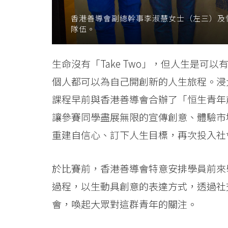
宣
香港善導會副總幹事李淑慧女士（左三）及
隊伍。
傳
短
生命沒有「Take Two」，但人生是可以
片
個人都可以為自己開創新的人生旅程。浸
製
課程早前與香港善導會合辦了「恒生青年
讓參賽同學盡展無限的宣傳創意、體驗市
作
重建自信心、訂下人生目標，再次投入社
比
賽
於比賽前，香港善導會特意安排學員前來
-
過程，以生動具創意的表達方式，透過社
會，喚起大眾對這群青年的關注。
學