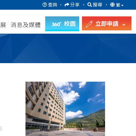
查詢
·
分享
·
搜尋
·
繁
校園
立即申請
發展
消息及媒體
回