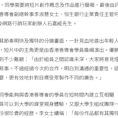
項，同學需要將短片創作概念及作品進行簡報，最後由
善導會副總幹事李淑慧女士、恒生銀行企業責任主管
柏康導演及網路行銷玩家創辦人石嘉威先生。
其節奏明快及獨特的分鏡畫面，一針見血地道出年輕
，短片中的主角更是由香港善導會學員擔綱演出。優
到不少難題：「由於組員之間認識未深，大家將意見
易事。不過經過今次的合作，明白到溝通的重要性，
要，更有效地針對目標受眾製作不同的廣告。」
同學能夠與香港善導會的學員在短時間內建立互相關
員可以到大學的課堂親身體驗，又跟大學生組成團隊
份很珍貴的經歷。李女士續稱：「每份作品都有其獨