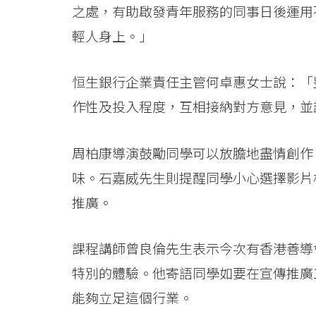
之處，有助啟發青年服務的同事日後運用
浸
輕人身上。」
會
大
恒生銀行企業責任主管何卓惠女士說：「
作性及投入程度，互相接納對方意見，並
學
周柏康導演鼓勵同學可以放膽地盡情創作
味。石嘉威先生則提醒同學小心選擇影片
推廣。
課程講師曾良倫先生表示今次有香港善導
特別的體驗。他寄語同學如要在宣傳推廣
能夠立足這個行業。