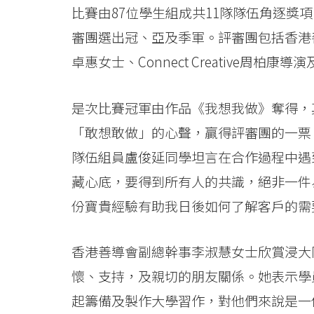
院
比賽由87位學生組成共11隊隊伍角逐獎
消
審團選出冠、亞及季軍。評審團包括香港
息
卓惠女士、Connect Creative周
-
是次比賽冠軍由作品《我想我做》奪得，
國
「敢想敢做」的心聲，贏得評審團的一票
際
隊伍組員盧俊延同學坦言在合作過程中遇
藏心底，要得到所有人的共識，絕非一件
學
份寶貴經驗有助我日後如何了解客戶的需
院
-
香港善導會副總幹事李淑慧女士欣賞浸大
香
懷、支持，及親切的朋友關係。她表示學
起籌備及製作大學習作，對他們來說是一
港