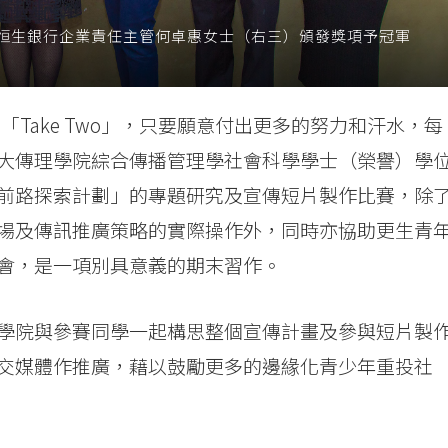
恒生銀行企業責任主管何卓惠女士（右三）頒發獎項予冠軍
有「Take Two」，只要願意付出更多的努力和汗水，每
大傳理學院綜合傳播管理學社會科學學士（榮譽）學
前路探索計劃」的專題研究及宣傳短片製作比賽，除
場及傳訊推廣策略的實際操作外，同時亦協助更生青
會，是一項別具意義的期末習作。
學院與參賽同學一起構思整個宣傳計畫及參與短片製
交媒體作推廣，藉以鼓勵更多的邊緣化青少年重投社