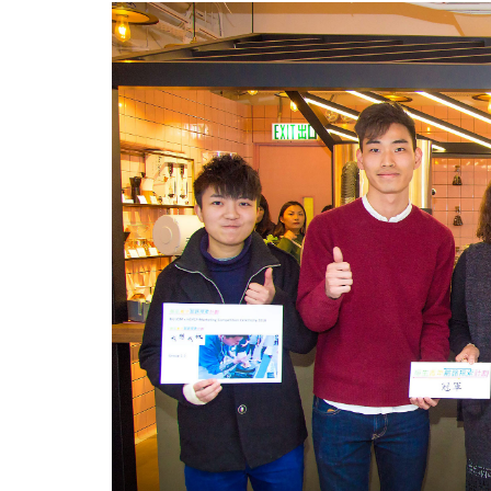
「青
年
前
路
探
索」
專
題
研
究
及