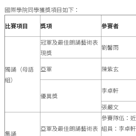
院
國際學院同學獲獎項目如下：
消
比賽項目
獎項
參賽者
息
-
冠軍及最佳朗誦藝術表
劉馨雨
國
現獎
際
亞軍
陳紫玄
獨誦（母語
學
組）
李卓軒
院
優異獎
-
張嚴文
香
參賽隊伍：近
亞軍及最佳朗誦藝術表
組員：李卓軒
港
集誦