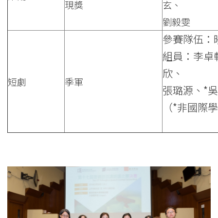
現獎
玄、
浸
劉毅雯
會
參賽隊伍：
大
組員：李卓
欣、
學
短劇
季軍
張璐源、*
（*非國際