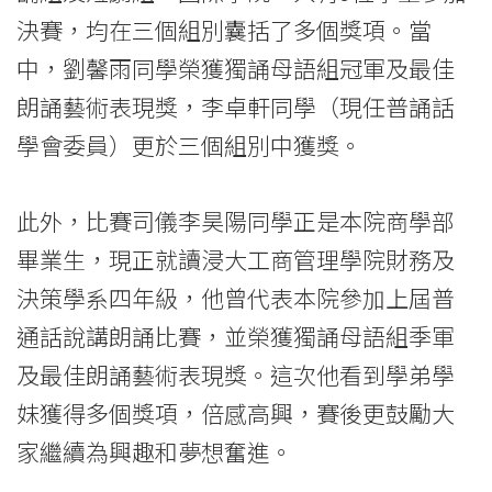
賽」
決賽，均在三個組別囊括了多個獎項。當
中，劉馨雨同學榮獲獨誦母語組冠軍及最佳
中
朗誦藝術表現獎，李卓軒同學（現任普誦話
贏
學會委員）更於三個組別中獲獎。
得
多
此外，比賽司儀李昊陽同學正是本院商學部
個
畢業生，現正就讀浸大工商管理學院財務及
決策學系四年級，他曾代表本院參加上屆普
獎
通話說講朗誦比賽，並榮獲獨誦母語組季軍
項
及最佳朗誦藝術表現獎。這次他看到學弟學
-
妹獲得多個獎項，倍感高興，賽後更鼓勵大
學
家繼續為興趣和夢想奮進。