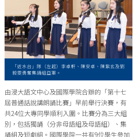
十
七
屆
普
通
話
「近水台」隊（左起）李卓軒、陳安卓、陳紫玄及劉
毅雯勇奪集誦組亞軍。
說
講
由浸大語文中心及國際學院合辦的「第十七
屆普通話說講朗誦比賽」早前舉行決賽，有
朗
共24位大專同學順利入圍。比賽分為三大組
誦
別，包括獨誦（分非母語組及母語組）、集
比
誦組及短劇組。國際學院一共有9位學生參加