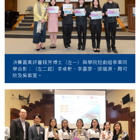
決賽嘉賓評審錢芳博士（左一）與學院短劇組季軍同
學合影：（左二起）李卓軒、李嘉雯、張璐源、周可
欣及吳紫萱。