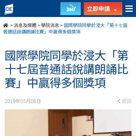
國
立即申請
際
>
消息及媒體
>
學院消息
>
國際學院同學於浸大「第十七屆
學
普通話說講朗誦比賽」中贏得多個獎項
院
國際學院同學於浸大「第
同
十七屆普通話說講朗誦比
學
賽」中贏得多個獎項
於
浸
2019年05月06日
返回
大
「第