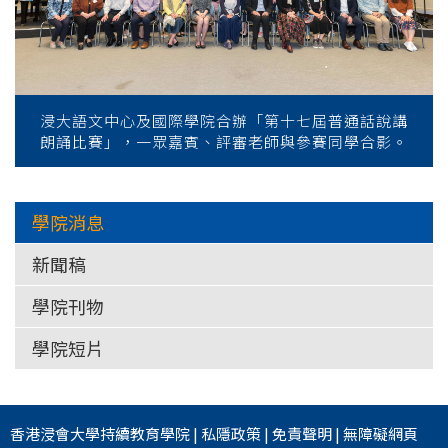
浸大語文中心及國際學院合辦「第十七屆普通話說講
朗誦比賽」，一眾嘉賓、評審老師與參賽同學合影。
學院消息
新聞稿
學院刊物
學院短片
香港浸會大學
持續教育學院
|
私隱政策
|
免責聲明
|
無障礙網頁