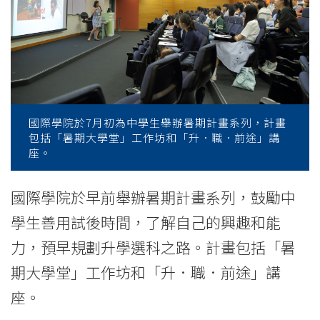
期
計
畫
系
列
國際學院於7月初為中學生舉辦暑期計畫系列，計畫
包括「暑期大學堂」工作坊和「升．職．前途」講
-
座。
學
國際學院於早前舉辦暑期計畫系列，鼓勵中
院
學生善用試後時間，了解自己的興趣和能
消
力，預早規劃升學選科之路。計畫包括「暑
期大學堂」工作坊和「升．職．前途」講
息
座。
-