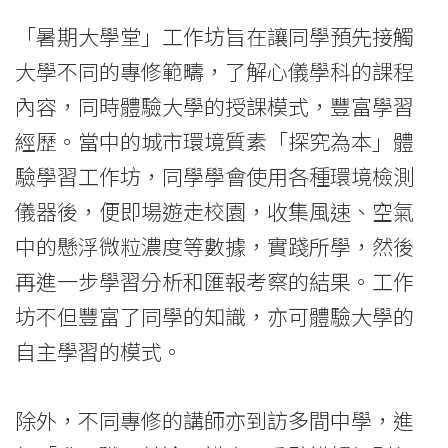
國
「暑期大學堂」工作坊旨在讓同學預先接觸
際
大學不同的專修範疇，了解心儀學科的課程
學
內容，同時體驗大學的授課模式，豐富學習
經歷。當中的城市環境質素「探究為本」體
院
驗學習工作坊，同學學會使用各種環境檢測
-
儀器後，便即場遊走校園，收集風速、空氣
香
中的懸浮微粒濃度等數據，實踐所學，然後
港
再進一步學習分析和匯報考察的結果。工作
坊不但豐富了同學的知識，亦可體驗大學的
浸
自主學習的模式。
會
大
除外，不同專修的講師亦到訪多間中學，進