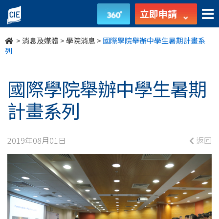
國
立即申請
際
>
消息及媒體
>
學院消息
>
國際學院舉辦中學生暑期計畫系
學
列
院
國際學院舉辦中學生暑期
舉
計畫系列
辦
中
2019年08月01日
返回
學
生
暑