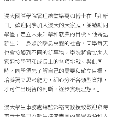
學
浸大國際學院署理總監梁萬如博士在「迎新
院
日」歡迎同學加入浸大的大家庭，並勉勵同
消
學儘早定立未來升學和就業的目標。他寄語
息
新生：「身處於瞬息萬變的社會，同學每天
-
也會接觸到不同的新事物，學院將會協助大
國
家迎接學習和成長上的各項挑戰。與此同
時，同學須先了解自己的需要和確立目標，
際
培養獨立思考能力，細心分析各類型資訊，
學
才可作出明智的判斷，逐步實現理想。」
院
-
浸大學生事務處總監鄧裕南教授致歡迎辭時
表示大學已為新生準備豐富的學習資源和支