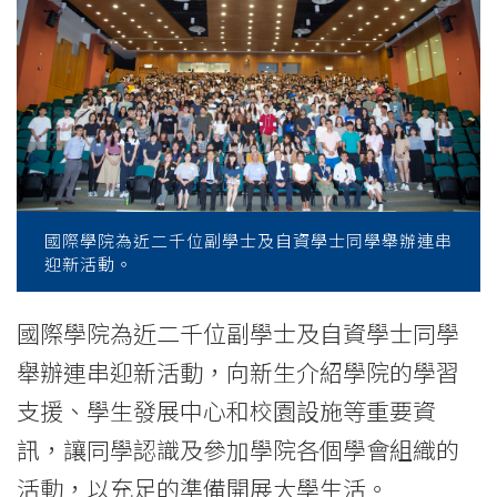
活
動
歡
迎
近
二
國際學院為近二千位副學士及自資學士同學舉辦連串
迎新活動。
千
位
國際學院為近二千位副學士及自資學士同學
舉辦連串迎新活動，向新生介紹學院的學習
新
支援、學生發展中心和校園設施等重要資
生
訊，讓同學認識及參加學院各個學會組織的
-
活動，以充足的準備開展大學生活。