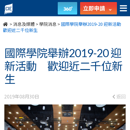
國
立即申請
際
>
消息及媒體
>
學院消息
>
國際學院舉辦2019-20 迎新活動
學
歡迎近二千位新生
院
國際學院舉辦2019-20 迎
舉
新活動 歡迎近二千位新
辦
生
2019-
20
2019年08月30日
返回
迎
新