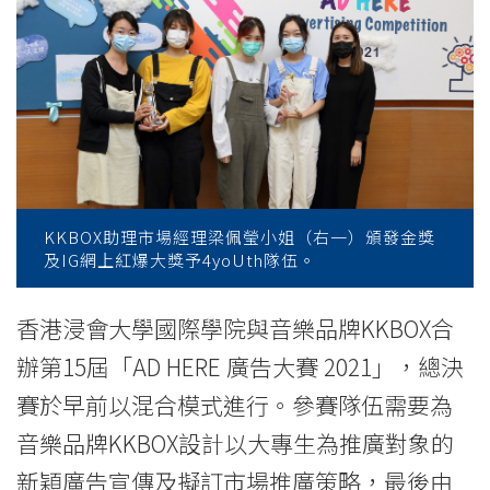
「AD
HERE
廣
告
大
賽
KKBOX助理市場經理梁佩瑩小姐（右一）頒發金獎
及IG網上紅爆大獎予4yoUth隊伍。
2021」
-
香港浸會大學國際學院與音樂品牌KKBOX合
辦第15屆「AD HERE 廣告大賽 2021」，總決
學
賽於早前以混合模式進行。參賽隊伍需要為
院
音樂品牌KKBOX設計以大專生為推廣對象的
消
新穎廣告宣傳及擬訂市場推廣策略，最後由