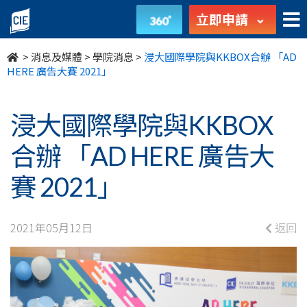
浸
立即申請
大
>
消息及媒體
>
學院消息
>
浸大國際學院與KKBOX合辦 「AD
國
HERE 廣告大賽 2021」
際
浸大國際學院與KKBOX
學
合辦 「AD HERE 廣告大
院
賽 2021」
與
KKBOX
2021年05月12日
返回
合
辦