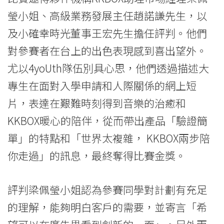
會
瑩小姐、高級業務發展主任趙諾謙先生，以
大
及小確幸時光董事王宏先生擔任評判。他們
學
對參賽者在台上的出色表現感到喜出望外。
尤以4yoUth隊伍別具心思，他們透過描述大
專生在面對入學申請和人際關係的網上短
片，表達在艱難時刻得到音樂的治癒和
KKBOX暖心的陪伴，從而帶出產品「驗證簡
單」的特點和「世界太複雜， KKBOX兩步陪
你走過」的訊息，最終奪得比賽金獎。
評判梁佩瑩小姐認為參賽同學對計劃有充足
的理解，能夠明白客戶的需要，並寄言「希