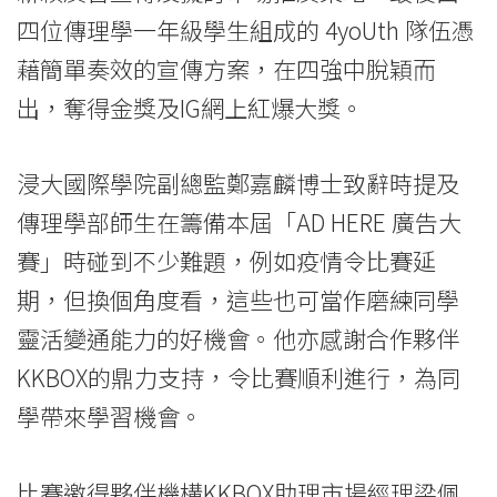
息
四位傳理學一年級學生組成的 4yoUth 隊伍憑
藉簡單奏效的宣傳方案，在四強中脫穎而
-
出，奪得金獎及IG網上紅爆大獎。
國
際
浸大國際學院副總監鄭嘉麟博士致辭時提及
學
傳理學部師生在籌備本屆「AD HERE 廣告大
院
賽」時碰到不少難題，例如疫情令比賽延
期，但換個角度看，這些也可當作磨練同學
-
靈活變通能力的好機會。他亦感謝合作夥伴
香
KKBOX的鼎力支持，令比賽順利進行，為同
港
學帶來學習機會。
浸
比賽邀得夥伴機構KKBOX助理市場經理梁佩