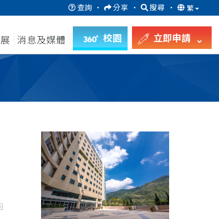
查詢
·
分享
·
搜尋
·
繁
校園
立即申請
發展
消息及媒體
回