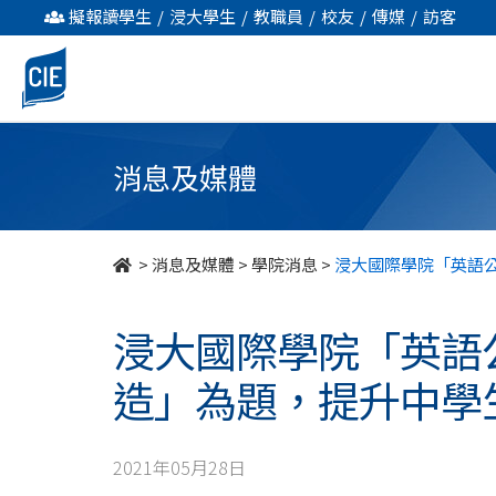
浸
擬報讀學生
/
浸大學生
/
教職員
/
校友
/
傳媒
/
訪客
大
國
際
消息及媒體
學
院
>
消息及媒體
>
學院消息
>
浸大國際學院「英語公
「英
浸大國際學院「英語公
語
造」為題，提升中學
公
開
2021年05月28日