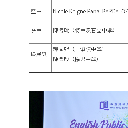
香
亞軍
Nicole Reigne Pana IBAR
港
季軍
陳博翰（將軍澳官立中學）
浸
會
譚家熙（王肇枝中學）
優異獎
大
陳樂殷（協恩中學）
學