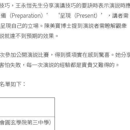
技巧，王永愷先生分享演講技巧的要訣時表示演説時
預備（Preparation）’ ‘呈現（Present）’，講者需
地呈現自己的立場。陳美寶博士提到演説者需瞭解觀衆
説就達不到預期的效果。
是她第一次參加公開演説比賽，得到獎項實在感到驚喜。她分
害怕失敗，每一次演説的經驗都是寶貴又難得的。
獎名單如下：
教聯合會圓玄學院第三中學）