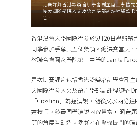
比賽評判香港訟辯培訓學會副主席王永愷先
升
浸大國際學院人文及語言學部副課程總監 Dr. 
念。
中
學
香港浸會大學國際學院於5月20日舉辦第
生
同學參加爭奪共五個獎項。總決賽當天，
公
教聯合會圓玄學院第三中學的Janita Fa
開
是次比賽評判包括香港訟辯培訓學會副主
演
大國際學院人文及語言學部副課程總監 Dr. T
講
「Creation」為題演說，隨後又以兩
技
達技巧。參賽同學演説内容豐富， 涵蓋
等的角度看創造。參賽者在隨機提問的環
巧