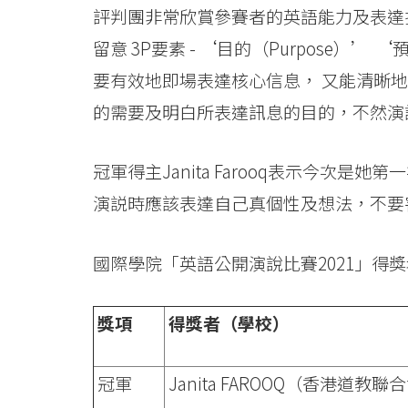
-
評判團非常欣賞參賽者的英語能力及表達
學
留意 3P要素 - ‘目的（Purpose）’ ‘
院
要有效地即場表達核心信息， 又能清晰
的需要及明白所表達訊息的目的，不然演
消
息
冠軍得主Janita Farooq表示今次
-
演説時應該表達自己真個性及想法，不要
國
國際學院「英語公開演說比賽2021」得
際
學
獎項
得獎者（學校）
院
冠軍
Janita FAROOQ（香港道
-