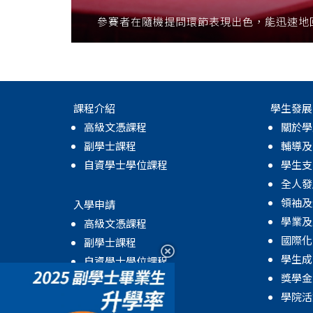
參賽者在隨機提問環節表現出色，能迅速地
課程介紹
學生發展
高級文憑課程
關於學
副學士課程
輔導及
自資學士學位課程
學生支
全人發
領袖及
入學申請
學業及
高級文憑課程
國際化
副學士課程
學生成
自資學士學位課程
獎學金
MyCIE Application
學院活
升學率及進修階梯