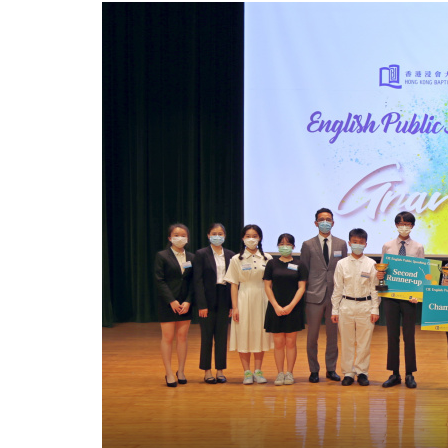
演
說
比
賽
2021」
以
「創
造」
為
題，
提