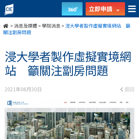
浸
立即申請
大
>
消息及媒體
>
學院消息
>
浸大學者製作虛擬實境網站 籲
學
關注劏房問題
者
浸大學者製作虛擬實境網
製
站 籲關注劏房問題
作
虛
2021年06月30日
返回
擬
實
境