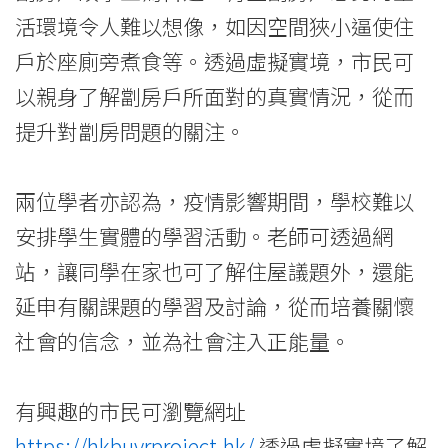
港
活環境令人難以想像，如因空間狹小逼使住
浸
戶於座廁旁煮食等。透過虛擬實境，市民可
會
以親身了解劏房戶所面對的真實情況，從而
提升對劏房問題的關注。
大
學
兩位學者亦認為，疫情影響期間，學校難以
安排學生實體的學習活動。老師可透過網
站，讓同學在家也可了解住屋議題外，還能
延申有關課題的學習及討論，從而培養關懷
社會的信念，並為社會注入正能量。
有興趣的市民可瀏覽網址
https://hkbuvrproject.hk/
透過虛擬實境了解