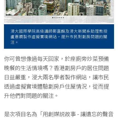
網
站
籲
浸大國際學院高級講師鄭嘉麟及浸大新聞系助理教授
關
盧惠嫻製作虛擬實境網站，提升市民對劏房問題的關
注。
注
劏
你可曾想像過每天回家，於座廁旁炒菜預備
房
晚餐的生活情境嗎？香港劏房戶的居住問題
日益嚴重，浸大兩名學者製作網站，讓市民
問
透過虛擬實境體驗劏房戶住屋情況，從而提
題
升他們對問題的關注。
-
學
是次項目名為「用創媒説故事 - 讓遺忘的聲音