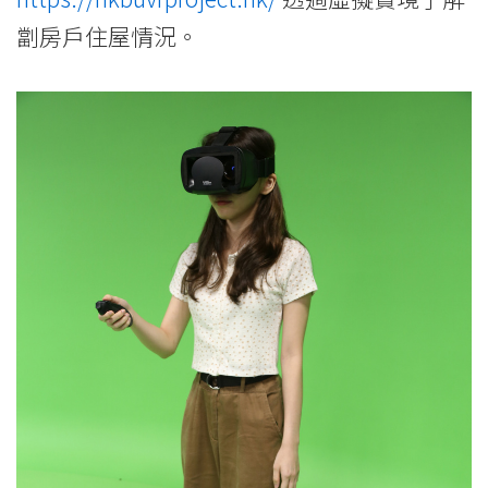
劏房戶住屋情況。