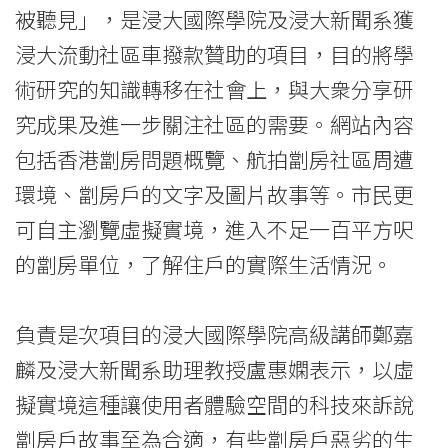
被聽見」，是浸大國際學院及浸大新聞系獲
院
浸大流動社區車撥款贊助的項目，目的將學
消
術研究的知識轉移在社會上，與大衆分享研
息
究成果及進一步關注社區的需要。網站內容
-
包括香港劏房問題概覽、航拍劏房社區周遭
國
環境、劏房戶的文字及圖片故事等。市民更
可自主瀏覽虛擬實境，進入不足一百平方呎
際
的劏房單位，了解住戶的實際生活情況。
學
院
負責是次項目的浸大國際學院高級講師鄭嘉
-
麟及浸大新聞系助理教授盧惠嫻表示，以虛
擬實境這種讓使用者體驗空間的科技來訴說
香
劏房戶故事至為合適，有些劏房戶惡劣的生