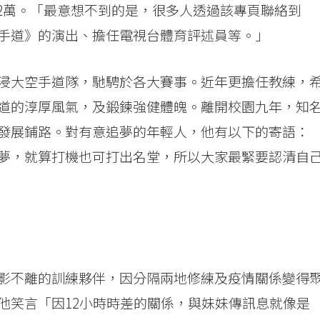
超過32萬。「最意想不到的是，很多人透過該專頁聯絡到
手道》的演出、擔任電視台體育評述員等。」
浸大空手道隊，馳騁於各大賽事。近年更擔任教練，
道的淳厚風氣，及鍛鍊強健體魄。離開校園九年，知
發展鋪路。對有意追夢的年輕人，他有以下的寄語：
夢，就算打機也可打出名堂，所以大家最緊要認清自
影不離的訓練夥伴，因分隔兩地修練及疫情關係變得
他笑言「因12小時時差的關係，與妹妹傳訊息就像是