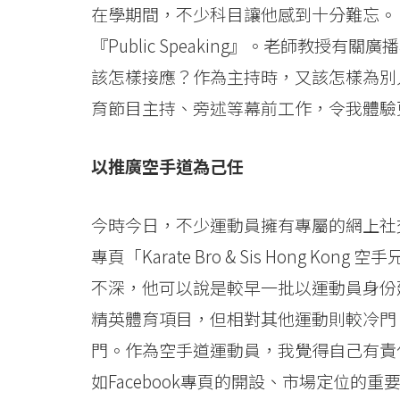
在學期間，不少科目讓他感到十分難忘。「如『Br
浸
『Public Speaking』。老師教
會
該怎樣接應？作為主持時，又該怎樣為別
大
育節目主持、旁述等幕前工作，令我體驗
學
以推廣空手道為己任
今時今日，不少運動員擁有專屬的網上社交平
專頁「Karate Bro & Sis Hong 
不深，他可以說是較早一批以運動員身份
精英體育項目，但相對其他運動則較冷門，
門。作為空手道運動員，我覺得自己有責
如Facebook專頁的開設、市場定位