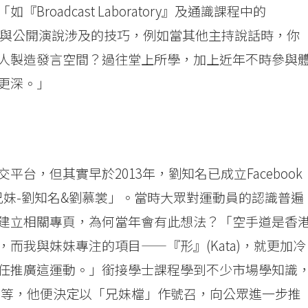
oadcast Laboratory』及通識課程中的
授有關廣播與公開演說涉及的技巧，例如當其他主持說話時，你
人製造發言空間？過往堂上所學，加上近年不時參與
更深。」
台，但其實早於2013年，劉知名已成立Facebook
Kong 空手兄妹-劉知名&劉慕裳」。當時大眾對運動員的認識普遍
建立相關專頁，為何當年會有此想法？「空手道是香
而我與妹妹專注的項目——『形』(Kata)，就更加冷
任推廣這運動。」銜接學士課程學到不少市場學知識
的重要等，他便決定以「兄妹檔」作號召，向公眾進一步推