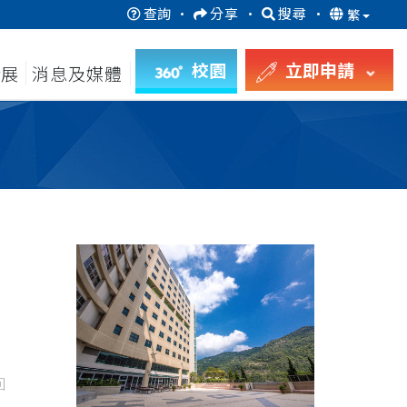
查詢
·
分享
·
搜尋
·
繁
校園
立即申請
發展
消息及媒體
回