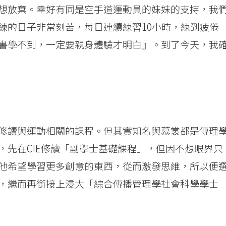
想放棄。幸好有同是空手道運動員的妹妹的支持，我
練的日子非常刻苦，每日連續練習10小時，練到疲倦
書學不到，一定要親身體驗才明白』。到了今天，我
修讀與運動相關的課程。但其實知名與慕裳都是傳理
，先在CIE修讀「副學士基礎課程」，但因不想眼界只
他希望學習更多創意的東西，從而激發思維，所以便
，繼而再銜接上浸大「綜合傳播管理學社會科學學士