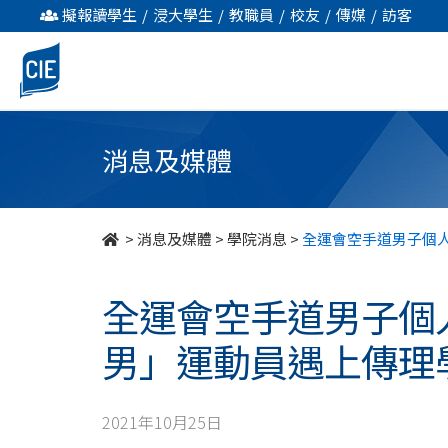
全
擬報讀學生
/
浸大學生
/
教職員
/
校友
/
傳媒
/
訪客
運
會
空
消息及媒體
手
道
>
消息及媒體
>
學院消息
>
全運會空手道男子個
男
全運會空手道男子個
子
男」運動員遇上傳理
個
人
2021年10月25日