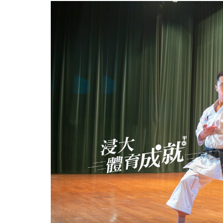
形
銅
牌
得
主
劉
知
名
當
「形
男」