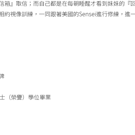
信箱』取信；而自己都是在每朝睡醒才看到妹妹的『
約視像訓練，一同跟著美國的Sensei進行修練，進
牌
學士（榮譽）學位畢業