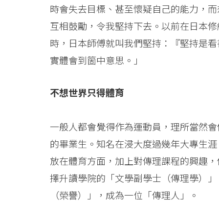
院
時會失去目標、甚至懷疑自己的能力，而
消
互相鼓勵，令我堅持下去。以前在日本修
息
時，日本師傅就叫我們堅持：『堅持是看
實體會到箇中意思。」
-
國
不想世界只得體育
際
一般人都會覺得作為運動員，理所當然會
學
的畢業生。知名在浸大度過幾年大專生涯
院
放在體育方面，加上對傳理課程的興趣，
-
擇升讀學院的「文學副學士（傳理學）」
香
（榮譽）」，成為一位「傳理人」。
港