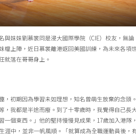
名與妹妹劉慕裳同是浸大國際學院（CIE）校友，無論
妹檔上陣，近日慕裳離港返回美國訓練，為未來各項
任就落在哥哥身上。
趣，初期因為學習未如理想，知名曾萌生放棄的念頭
等，我都是半途而廢。到了十零歲時，我覺得自己長
習一個東西。」他的堅持慢慢見成果，17歲加入港隊
員生涯中，並非一帆風順。「就算成為全職運動員後，