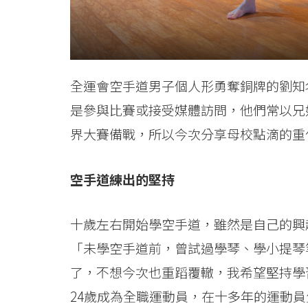
運
動
員
全運會空手道男子個人形勇奪銅牌的劉知
遇
是參與比賽或接受媒體訪問，他們常以兄
上
界大賽備戰，所以今次分享母校點滴的重
傳
空手道練出的堅持
理
學
十歲左右開始學空手道，雖然是自己的興
「未學空手道前，曾試過學琴、學小提琴
-
了，不想今次也重蹈覆轍，我希望堅持學
學
24歲成為全職運動員，在十多年的運動