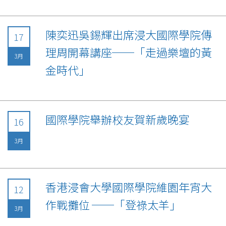
陳奕迅吳錫輝出席浸大國際學院傳
17
理周開幕講座──「走過樂壇的黃
3月
金時代」
國際學院舉辦校友賀新歲晚宴
16
3月
香港浸會大學國際學院維園年宵大
12
作戰攤位 ──「登祿太羊」
3月