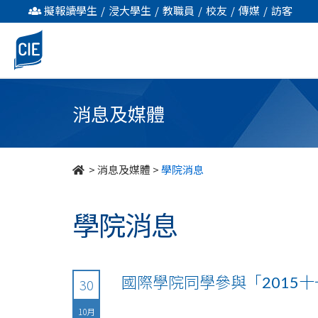
undefined
擬報讀學生
/
浸大學生
/
教職員
/
校友
/
傳媒
/
訪客
消息及媒體
>
消息及媒體
>
學院消息
學院消息
國際學院同學參與「2015
30
10月