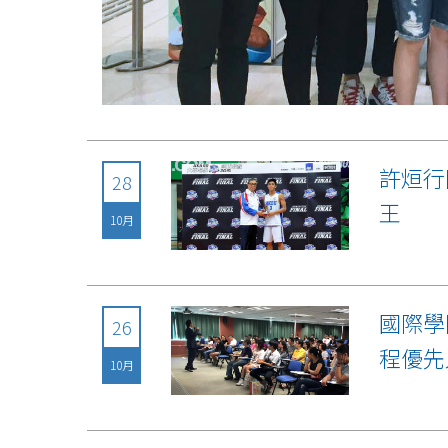
許烜行
28
王
10月
國際學
26
程優先
10月