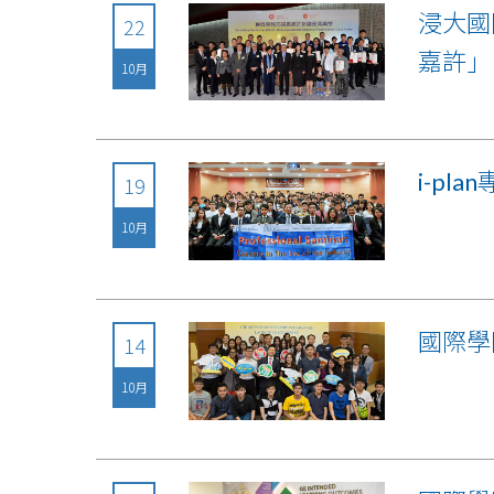
浸大國
22
嘉許」
10月
i-p
19
10月
國際學
14
10月