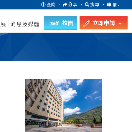
查詢
·
分享
·
搜尋
·
繁
校園
立即申請
發展
消息及媒體