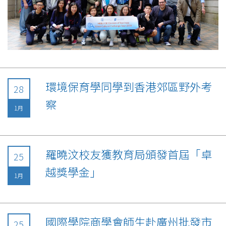
環境保育學同學到香港郊區野外考
28
察
1月
羅曉汶校友獲教育局頒發首屆「卓
25
越獎學金」
1月
國際學院商學會師生赴廣州批發市
25