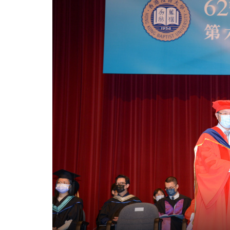
業
典
禮
-
學
院
消
息
-
國
際