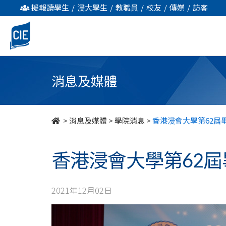
香
擬報讀學生
/
浸大學生
/
教職員
/
校友
/
傳媒
/
訪客
港
浸
會
消息及媒體
大
學
>
消息及媒體
>
學院消息
>
香港浸會大學第62屆
第
香港浸會大學第62
62
屆
2021年12月02日
畢