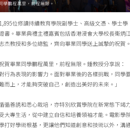
同學鵬程萬里，前程無限。
1,895位修讀持續教育學院副學士、高級文憑、學士學
證書。畢業典禮主禮嘉賓包括香港浸會大學校長衞炳
志杰教授和多位總監，齊向畢業同學送上誠摯的祝賀
祝賀畢業同學鵬程萬里，前程無限。鍾教授分享說：
對行為表現的影響力。面對畢業後的各樣挑戰，同學
難而上，才能夠突破自己，創造出美好的未來。」
循循善誘和悉心栽培，亦特別欣賞學院在新常態下竭
受大專生活，從中建立自信和培養領袖才能。電影學
學打好學術根基，更讓他們知道創意和技術以外，溝