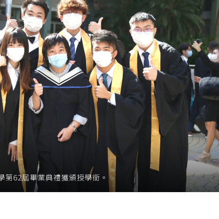
學第62屆畢業典禮獲頒授學銜。