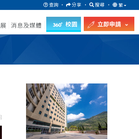
查詢
·
分享
·
搜尋
·
繁
校園
立即申請
發展
消息及媒體
回