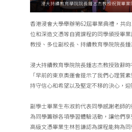
浸大持續教育學院院長鍾志杰教授祝賀畢業
學
院
香港浸會大學舉辦第62屆畢業典禮，共向
-
位和深造文憑等自資課程的同學頒授畢業
香
教授、多位副校長、持續教育學院院長鍾
港
浸大持續教育學院院長鍾志杰教授致辭時
浸
「早前的東京奧運會提示了我們心理質素
會
持守信心和希望以及堅定不移的決心，迎
大
副學士畢業生布淑鈞代表同學感謝老師的
學
為同學籌辦各項學習體驗活動，讓他們享
高級文憑畢業生林哲謙認為課程能夠為同