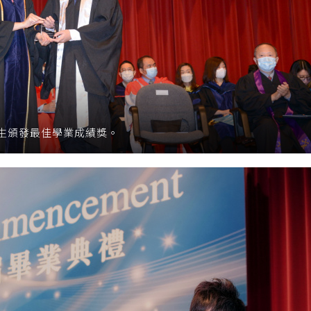
生頒發最佳學業成績獎。